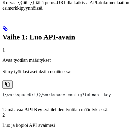
Korvaa
tällä perus-URL:lla kaikissa API-dokumentaation
{{URL}}
esimerkkipyynnöissä.
Vaihe 1: Luo API-avain
1
Avaa työtilan määritykset
Siirry työtilasi asetuksiin osoitteessa:
{{workspaceUrl}}/workspace-config?tab=api-key
Tämä avaa
API Key
-välilehden työtilan määrityksessä.
2
Luo ja kopioi API-avaimesi