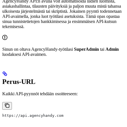
AgencyHandy API:n avulla voit automatisoida liidien luomista,
asiakashallintaa, tilausten päivityksiä ja paljon muuta mistä tahansa
ulkoisesta järjestelmästä tai skriptistä. Jokainen pyyntö todennetaan
API-avaimella, jonka luot työtilasi asetuksista. Tämä opas opastaa
sinua tunnistetietojen hankkimisessa ja ensimmäisen API-kutsun
tekemisessä.
Sinun on oltava AgencyHandy-työtilasi
SuperAdmin
tai
Admin
luodaksesi API-avaimen.
Perus-URL
Kaikki API-pyynnöt tehdään osoitteeseen:
https://api.agencyhandy.com