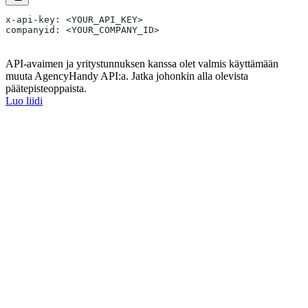
x-api-key: <YOUR_API_KEY>
companyid: <YOUR_COMPANY_ID>
API-avaimen ja yritystunnuksen kanssa olet valmis käyttämään
muuta AgencyHandy API:a. Jatka johonkin alla olevista
päätepisteoppaista.
Luo liidi