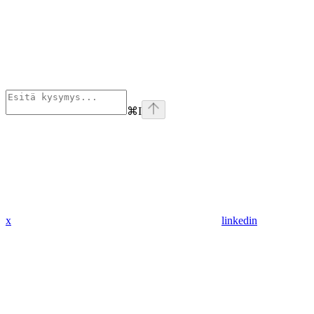
⌘
I
x
linkedin