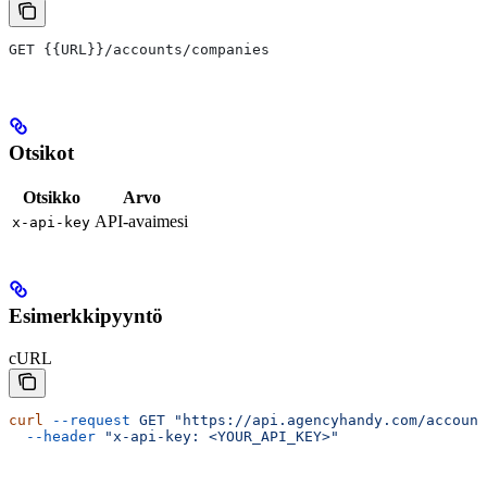
GET {{URL}}/accounts/companies
Otsikot
Otsikko
Arvo
API-avaimesi
x-api-key
Esimerkkipyyntö
cURL
curl
 --request
 GET
 "https://api.agencyhandy.com/account
  --header
 "x-api-key: <YOUR_API_KEY>"