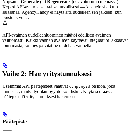
Napsauta
Generate
(tai
Regenerate
, jos avain on jo olemassa).
Kopioi API-avain ja säilytä se turvallisesti — käsittele sitä kuin
salasanaa. AgencyHandy ei näytä sitä uudelleen sen jälkeen, kun
poistut sivulta.
API-avaimen uudelleenluominen mitätöi edellisen avaimen
välittömästi. Kaikki vanhan avaimen käyttävät integraatiot lakkaavat
toimimasta, kunnes päivität ne uudella avaimella.
Vaihe 2: Hae yritystunnuksesi
Useimmat API-päätepisteet vaativat
-otsikon, joka
companyid
tunnistaa, minkä työtilan pyyntö kohdistuu. Käytä seuraavaa
päätepistettä yritystunnuksesi hakemiseen.
Päätepiste