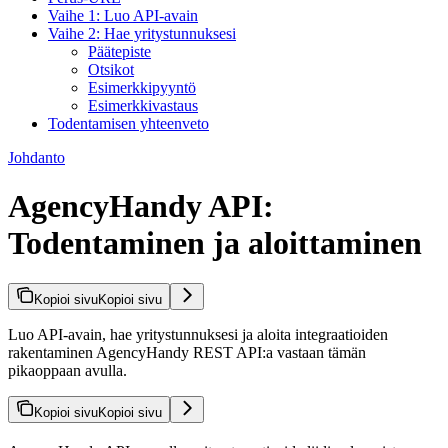
Vaihe 1: Luo API-avain
Vaihe 2: Hae yritystunnuksesi
Päätepiste
Otsikot
Esimerkkipyyntö
Esimerkkivastaus
Todentamisen yhteenveto
Johdanto
AgencyHandy API:
Todentaminen ja aloittaminen
Kopioi sivu
Kopioi sivu
Luo API-avain, hae yritystunnuksesi ja aloita integraatioiden
rakentaminen AgencyHandy REST API:a vastaan tämän
pikaoppaan avulla.
Kopioi sivu
Kopioi sivu