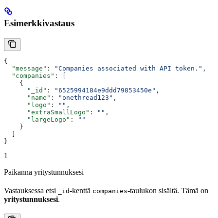
Esimerkkivastaus
{
  "message"
: 
"Companies associated with API token."
,
  "companies"
: [
    {
      "_id"
: 
"6525994184e9ddd79853450e"
,
      "name"
: 
"onethread123"
,
      "logo"
: 
""
,
      "extraSmallLogo"
: 
""
,
      "largeLogo"
: 
""
    }
  ]
}
1
Paikanna yritystunnuksesi
Vastauksessa etsi
-kenttä
-taulukon sisältä. Tämä on
_id
companies
yritystunnuksesi
.