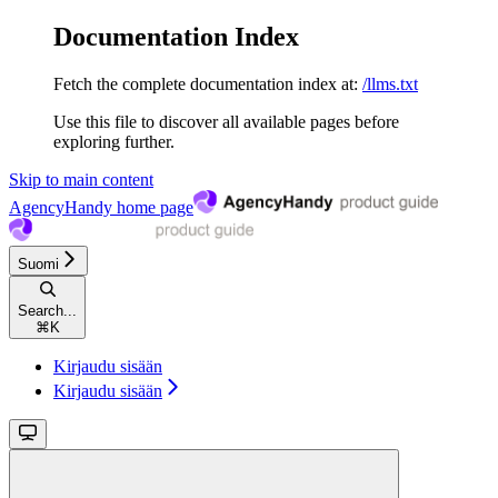
Documentation Index
Fetch the complete documentation index at:
/llms.txt
Use this file to discover all available pages before
exploring further.
Skip to main content
AgencyHandy
home page
Suomi
Search...
⌘
K
Kirjaudu sisään
Kirjaudu sisään