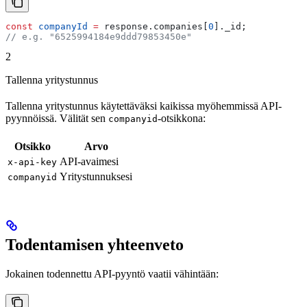
const
 companyId
 =
 response
.
companies
[
0
].
_id
;
// e.g. "6525994184e9ddd79853450e"
2
Tallenna yritystunnus
Tallenna yritystunnus käytettäväksi kaikissa myöhemmissä API-
pyynnöissä. Välität sen
-otsikkona:
companyid
Otsikko
Arvo
API-avaimesi
x-api-key
Yritystunnuksesi
companyid
Todentamisen yhteenveto
Jokainen todennettu API-pyyntö vaatii vähintään: