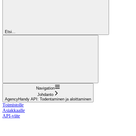
Etsi...
Navigation
Johdanto
AgencyHandy API: Todentaminen ja aloittaminen
Toimistolle
Asiakkaalle
API-viite