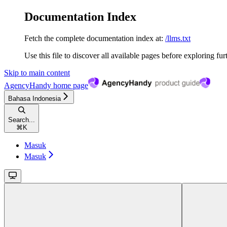
Documentation Index
Fetch the complete documentation index at:
/llms.txt
Use this file to discover all available pages before exploring fur
Skip to main content
AgencyHandy
home page
Bahasa Indonesia
Search...
⌘
K
Masuk
Masuk