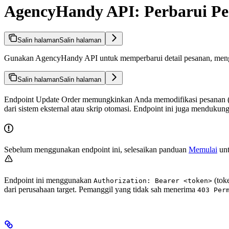
AgencyHandy API: Perbarui P
Salin halaman
Salin halaman
Gunakan AgencyHandy API untuk memperbarui detail pesanan, mengub
Salin halaman
Salin halaman
Endpoint Update Order memungkinkan Anda memodifikasi pesanan (p
dari sistem eksternal atau skrip otomasi. Endpoint ini juga mendukun
Sebelum menggunakan endpoint ini, selesaikan panduan
Memulai
unt
Endpoint ini menggunakan
(tok
Authorization: Bearer <token>
dari perusahaan target. Pemanggil yang tidak sah menerima
403 Per