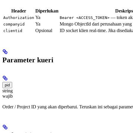
Header
Diperlukan
Deskrips
Ya
— token aks
Authorization
Bearer <ACCESS_TOKEN>
Ya
Mongo ObjectId dari perusahaan yang 
companyid
Opsional
ID socket klien real-time. Jika disedia
clientid
Parameter kueri
pid
string
wajib
Order / Project ID yang akan diperbarui. Teruskan ini sebagai paramete