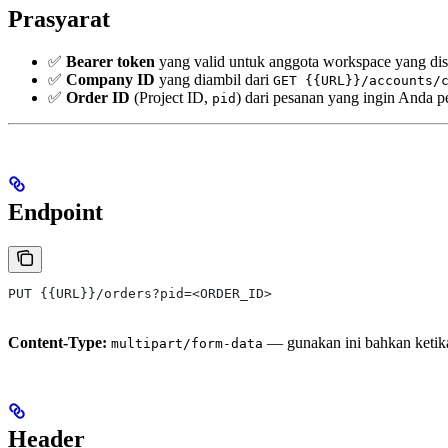
Prasyarat
✅
Bearer token
yang valid untuk anggota workspace yang dis
✅
Company ID
yang diambil dari
GET {{URL}}/accounts/
✅
Order ID
(Project ID,
) dari pesanan yang ingin Anda p
pid
Endpoint
PUT {{URL}}/orders?pid=<ORDER_ID>
Content-Type:
— gunakan ini bahkan ketika 
multipart/form-data
Header