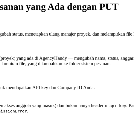
esanan yang Ada dengan PUT
ah status, menetapkan ulang manajer proyek, dan melampirkan file 
royek) yang ada di AgencyHandy — mengubah nama, status, anggaran,
g lampiran file, yang ditambahkan ke folder sistem pesanan.
uk mendapatkan API key dan Company ID Anda.
en akses anggota yang masuk) dan bukan hanya header
. P
x-api-key
.
missionError