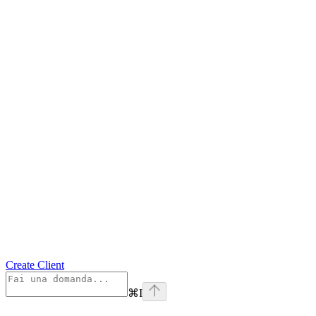
Create Client
⌘
I