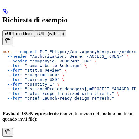
Richiesta di esempio
cURL (no files)
cURL (with file)
curl
 --request
 PUT
 "https://api.agencyhandy.com/orders?
  --header
 "Authorization: Bearer <ACCESS_TOKEN>"
 \
  --header
 "companyid: <COMPANY_ID>"
 \
  --form
 "name=Website Redesign"
 \
  --form
 "status=Review"
 \
  --form
 "budget=12000"
 \
  --form
 "currency=USD"
 \
  --form
 "quantity=1"
 \
  --form
 "assignedProjectManagers[]=PROJECT_MANAGER_ID"
  --form
 "notes=Scope finalized with client."
 \
  --form
 "brief=Launch-ready design refresh."
Payload JSON equivalente
(converti in voci del modulo multipart
quando invii file):