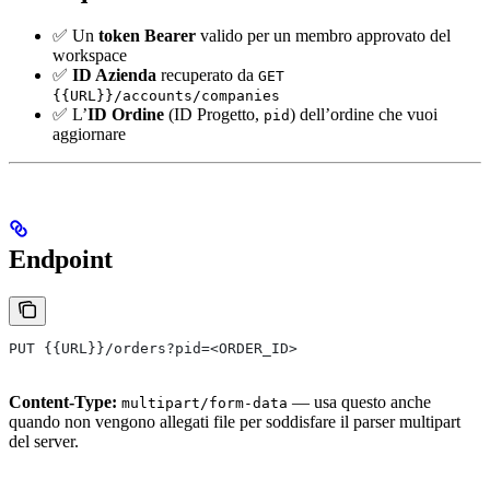
✅ Un
token Bearer
valido per un membro approvato del
workspace
✅
ID Azienda
recuperato da
GET
{{URL}}/accounts/companies
✅ L’
ID Ordine
(ID Progetto,
) dell’ordine che vuoi
pid
aggiornare
Endpoint
PUT {{URL}}/orders?pid=<ORDER_ID>
Content-Type:
— usa questo anche
multipart/form-data
quando non vengono allegati file per soddisfare il parser multipart
del server.