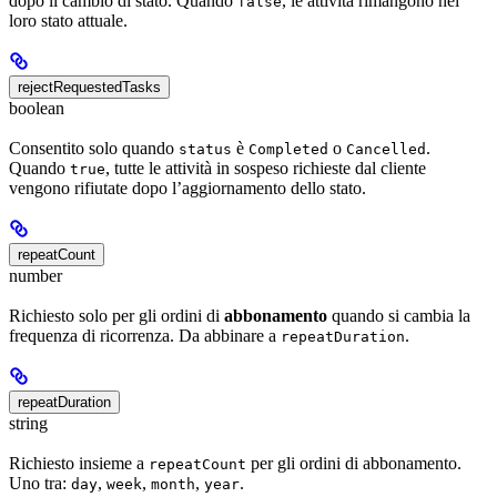
dopo il cambio di stato. Quando
, le attività rimangono nel
false
loro stato attuale.
rejectRequestedTasks
boolean
Consentito solo quando
è
o
.
status
Completed
Cancelled
Quando
, tutte le attività in sospeso richieste dal cliente
true
vengono rifiutate dopo l’aggiornamento dello stato.
repeatCount
number
Richiesto solo per gli ordini di
abbonamento
quando si cambia la
frequenza di ricorrenza. Da abbinare a
.
repeatDuration
repeatDuration
string
Richiesto insieme a
per gli ordini di abbonamento.
repeatCount
Uno tra:
,
,
,
.
day
week
month
year