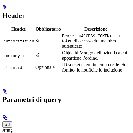
Header
Header
Obbligatorio
Descrizione
— il
Bearer <ACCESS_TOKEN>
Sì
token di accesso del membro
Authorization
autenticato.
ObjectId Mongo dell’azienda a cui
Sì
companyid
appartiene l’ordine.
ID socket client in tempo reale. Se
Opzionale
clientid
fornito, le notifiche lo includono.
Parametri di query
pid
string