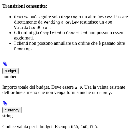
Transizioni consentite:
può seguire solo
o un altro
. Passare
Review
Ongoing
Review
direttamente da
a
restituisce un
Pending
Review
400
.
ValidationError
Gli ordini già
o
non possono essere
Completed
Cancelled
aggiornati.
I clienti non possono annullare un ordine che è passato oltre
.
Pending
budget
number
Importo totale del budget. Deve essere
. Usa la valuta esistente
≥ 0
dell’ordine a meno che non venga fornita anche
.
currency
currency
string
Codice valuta per il budget. Esempi:
,
,
.
USD
CAD
EUR