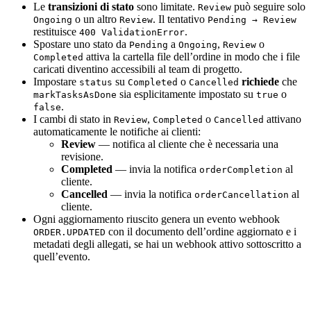
Le
transizioni di stato
sono limitate.
può seguire solo
Review
o un altro
. Il tentativo
Ongoing
Review
Pending → Review
restituisce
.
400 ValidationError
Spostare uno stato da
a
,
o
Pending
Ongoing
Review
attiva la cartella file dell’ordine in modo che i file
Completed
caricati diventino accessibili al team di progetto.
Impostare
su
o
richiede
che
status
Completed
Cancelled
sia esplicitamente impostato su
o
markTasksAsDone
true
.
false
I cambi di stato in
,
o
attivano
Review
Completed
Cancelled
automaticamente le notifiche ai clienti:
Review
— notifica al cliente che è necessaria una
revisione.
Completed
— invia la notifica
al
orderCompletion
cliente.
Cancelled
— invia la notifica
al
orderCancellation
cliente.
Ogni aggiornamento riuscito genera un evento webhook
con il documento dell’ordine aggiornato e i
ORDER.UPDATED
metadati degli allegati, se hai un webhook attivo sottoscritto a
quell’evento.