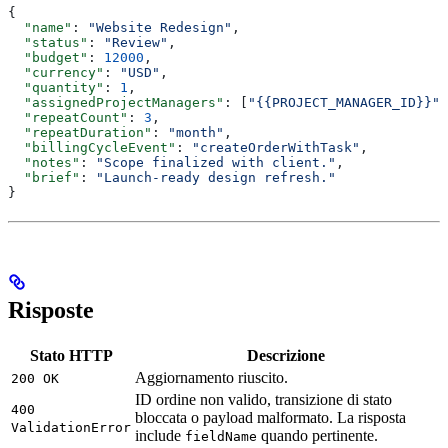
{
  "name"
: 
"Website Redesign"
,
  "status"
: 
"Review"
,
  "budget"
: 
12000
,
  "currency"
: 
"USD"
,
  "quantity"
: 
1
,
  "assignedProjectManagers"
: [
"{{PROJECT_MANAGER_ID}}"
]
  "repeatCount"
: 
3
,
  "repeatDuration"
: 
"month"
,
  "billingCycleEvent"
: 
"createOrderWithTask"
,
  "notes"
: 
"Scope finalized with client."
,
  "brief"
: 
"Launch-ready design refresh."
}
Risposte
Stato HTTP
Descrizione
Aggiornamento riuscito.
200 OK
ID ordine non valido, transizione di stato
400
bloccata o payload malformato. La risposta
ValidationError
include
quando pertinente.
fieldName