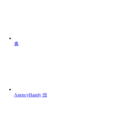
홈
AgencyHandy 앱