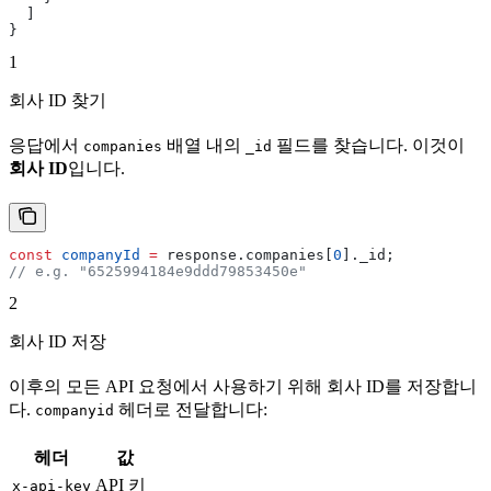
  ]
}
1
회사 ID 찾기
응답에서
배열 내의
필드를 찾습니다. 이것이
companies
_id
회사 ID
입니다.
const
 companyId
 =
 response
.
companies
[
0
].
_id
;
// e.g. "6525994184e9ddd79853450e"
2
회사 ID 저장
이후의 모든 API 요청에서 사용하기 위해 회사 ID를 저장합니
다.
헤더로 전달합니다:
companyid
헤더
값
API 키
x-api-key