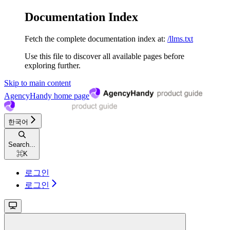
Documentation Index
Fetch the complete documentation index at:
/llms.txt
Use this file to discover all available pages before
exploring further.
Skip to main content
AgencyHandy
home page
한국어
Search...
⌘
K
로그인
로그인