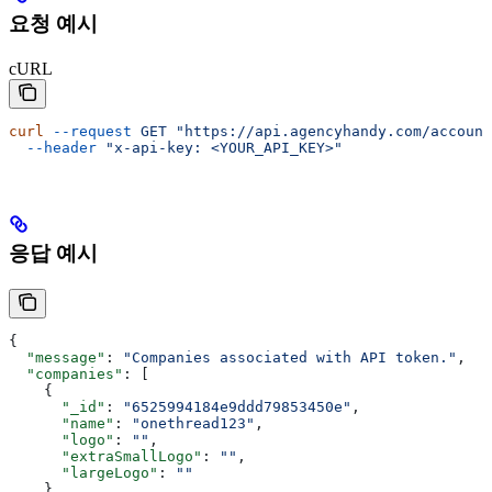
요청 예시
cURL
curl
 --request
 GET
 "https://api.agencyhandy.com/account
  --header
 "x-api-key: <YOUR_API_KEY>"
응답 예시
{
  "message"
: 
"Companies associated with API token."
,
  "companies"
: [
    {
      "_id"
: 
"6525994184e9ddd79853450e"
,
      "name"
: 
"onethread123"
,
      "logo"
: 
""
,
      "extraSmallLogo"
: 
""
,
      "largeLogo"
: 
""
    }