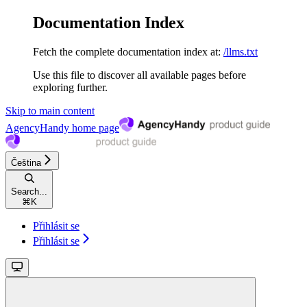
Documentation Index
Fetch the complete documentation index at:
/llms.txt
Use this file to discover all available pages before
exploring further.
Skip to main content
AgencyHandy
home page
Čeština
Search...
⌘
K
Přihlásit se
Přihlásit se