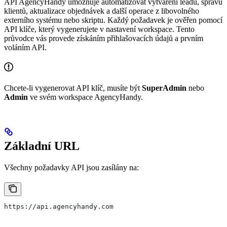
API AgencyHandy umožňuje automatizovat vytváření leadů, správu
klientů, aktualizace objednávek a další operace z libovolného
externího systému nebo skriptu. Každý požadavek je ověřen pomocí
API klíče, který vygenerujete v nastavení workspace. Tento
průvodce vás provede získáním přihlašovacích údajů a prvním
voláním API.
Chcete-li vygenerovat API klíč, musíte být
SuperAdmin
nebo
Admin
ve svém workspace AgencyHandy.
Základní URL
Všechny požadavky API jsou zasílány na:
https://api.agencyhandy.com