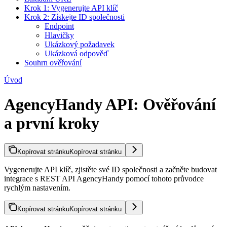
Krok 1: Vygenerujte API klíč
Krok 2: Získejte ID společnosti
Endpoint
Hlavičky
Ukázkový požadavek
Ukázková odpověď
Souhrn ověřování
Úvod
AgencyHandy API: Ověřování
a první kroky
Kopírovat stránku
Kopírovat stránku
Vygenerujte API klíč, zjistěte své ID společnosti a začněte budovat
integrace s REST API AgencyHandy pomocí tohoto průvodce
rychlým nastavením.
Kopírovat stránku
Kopírovat stránku