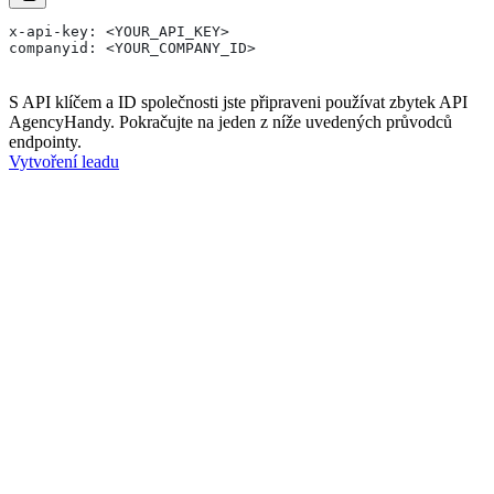
x-api-key: <YOUR_API_KEY>
companyid: <YOUR_COMPANY_ID>
S API klíčem a ID společnosti jste připraveni používat zbytek API
AgencyHandy. Pokračujte na jeden z níže uvedených průvodců
endpointy.
Vytvoření leadu