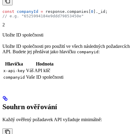
const
 companyId
 =
 response
.
companies
[
0
].
_id
;
// e.g. "6525994184e9ddd79853450e"
2
Uložte ID společnosti
Uložte ID společnosti pro použití ve všech následných požadavcích
API. Budete jej předávat jako hlavičku
:
companyid
Hlavička
Hodnota
Váš API klíč
x-api-key
Vaše ID společnosti
companyid
Souhrn ověřování
Každý ověřený požadavek API vyžaduje minimálně: