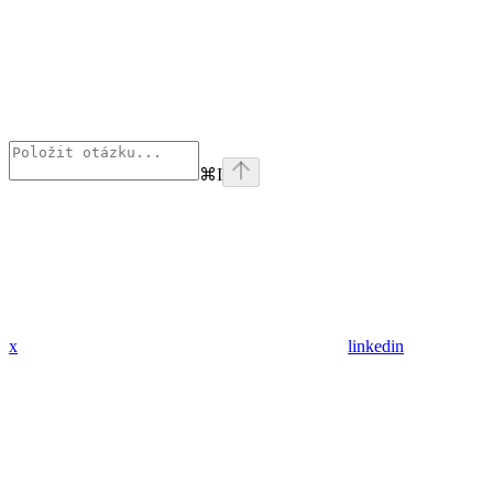
⌘
I
x
linkedin