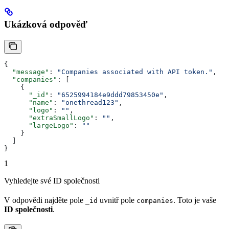
Ukázková odpověď
{
  "message"
: 
"Companies associated with API token."
,
  "companies"
: [
    {
      "_id"
: 
"6525994184e9ddd79853450e"
,
      "name"
: 
"onethread123"
,
      "logo"
: 
""
,
      "extraSmallLogo"
: 
""
,
      "largeLogo"
: 
""
    }
  ]
}
1
Vyhledejte své ID společnosti
V odpovědi najděte pole
uvnitř pole
. Toto je vaše
_id
companies
ID společnosti
.