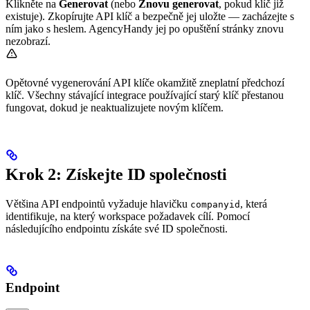
Klikněte na
Generovat
(nebo
Znovu generovat
, pokud klíč již
existuje). Zkopírujte API klíč a bezpečně jej uložte — zacházejte s
ním jako s heslem. AgencyHandy jej po opuštění stránky znovu
nezobrazí.
Opětovné vygenerování API klíče okamžitě zneplatní předchozí
klíč. Všechny stávající integrace používající starý klíč přestanou
fungovat, dokud je neaktualizujete novým klíčem.
Krok 2: Získejte ID společnosti
Většina API endpointů vyžaduje hlavičku
, která
companyid
identifikuje, na který workspace požadavek cílí. Pomocí
následujícího endpointu získáte své ID společnosti.
Endpoint