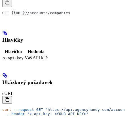
GET {{URL}}/accounts/companies
Hlavičky
Hlavička
Hodnota
Váš API klíč
x-api-key
Ukázkový požadavek
cURL
curl
 --request
 GET
 "https://api.agencyhandy.com/account
  --header
 "x-api-key: <YOUR_API_KEY>"