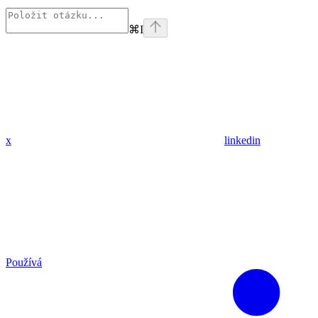
⌘
I
x
linkedin
Používá