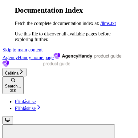
Documentation Index
Fetch the complete documentation index at:
/llms.txt
Use this file to discover all available pages before
exploring further.
Skip to main content
AgencyHandy
home page
Čeština
Search...
⌘
K
Přihlásit se
Přihlásit se