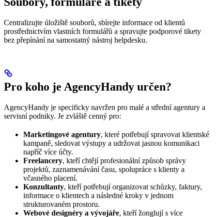
Soubory, formuláře a tikety
Centralizujte úložiště souborů, sbírejte informace od klientů
prostřednictvím vlastních formulářů a spravujte podporové tikety
bez přepínání na samostatný nástroj helpdesku.
Pro koho je AgencyHandy určen?
AgencyHandy je specificky navržen pro malé a střední agentury a
servisní podniky. Je zvláště cenný pro:
Marketingové agentury
, které potřebují spravovat klientské
kampaně, sledovat výstupy a udržovat jasnou komunikaci
napříč více účty.
Freelancery
, kteří chtějí profesionální způsob správy
projektů, zaznamenávání času, spolupráce s klienty a
včasného placení.
Konzultanty
, kteří potřebují organizovat schůzky, faktury,
informace o klientech a následné kroky v jednom
strukturovaném prostoru.
Webové designéry a vývojáře
, kteří žonglují s více