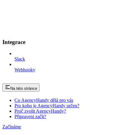
Integrace
Slack
Webhooky
Na této stránce
Co AgencyHandy dělá pro vás
Pro koho je AgencyHandy určen?
Proč zvolit AgencyHandy?
Připraveni začít?
Začínáme