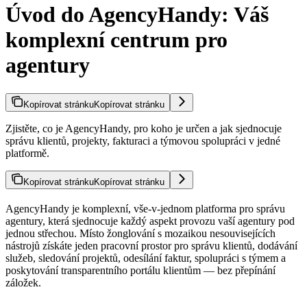
Úvod do AgencyHandy: Váš
komplexní centrum pro
agentury
Kopírovat stránku
Kopírovat stránku
Zjistěte, co je AgencyHandy, pro koho je určen a jak sjednocuje
správu klientů, projekty, fakturaci a týmovou spolupráci v jedné
platformě.
Kopírovat stránku
Kopírovat stránku
AgencyHandy je komplexní, vše-v-jednom platforma pro správu
agentury, která sjednocuje každý aspekt provozu vaší agentury pod
jednou střechou. Místo žonglování s mozaikou nesouvisejících
nástrojů získáte jeden pracovní prostor pro správu klientů, dodávání
služeb, sledování projektů, odesílání faktur, spolupráci s týmem a
poskytování transparentního portálu klientům — bez přepínání
záložek.