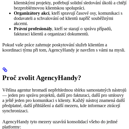
klientskými projekty, potřebují solidní sledování úkolů a chtějí
bezproblémovou klientskou spolupráci.
Organizátory akcí
, kteří spravují časové osy, komunikaci s
dodavateli a schvalování od klientů napříč souběžnými
akcemi.
Právní profesionály
, kteří se starají o správu případů,
fakturaci klientů a organizaci dokumentů.
Pokud vaše práce zahrnuje poskytování služeb klientům a
koordinaci týmu při tom, AgencyHandy je navržen s vámi na mysli.
Proč zvolit AgencyHandy?
Většina agentur hromadí nepřehlednou sbírku samostatných nástrojů
— jeden pro správu projektů, další pro fakturaci, další pro smlouvy
a ještě jeden pro komunikaci s klienty. Každý nástroj znamená další
předplatné, další přihlášení a další mezeru, kde informace ztrácejí
synchronizaci.
AgencyHandy tyto mezery uzavírá konsolidací všeho do jediné
platformy: