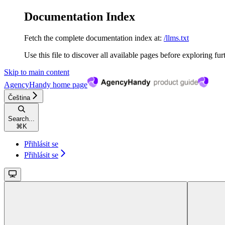
Documentation Index
Fetch the complete documentation index at:
/llms.txt
Use this file to discover all available pages before exploring fur
Skip to main content
AgencyHandy
home page
Čeština
Search...
⌘
K
Přihlásit se
Přihlásit se