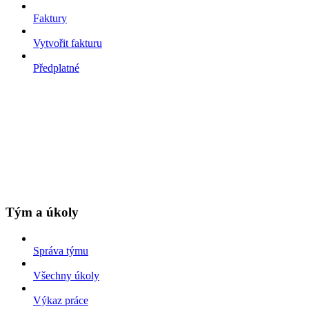
Faktury
Vytvořit fakturu
Předplatné
Tým a úkoly
Správa týmu
Všechny úkoly
Výkaz práce