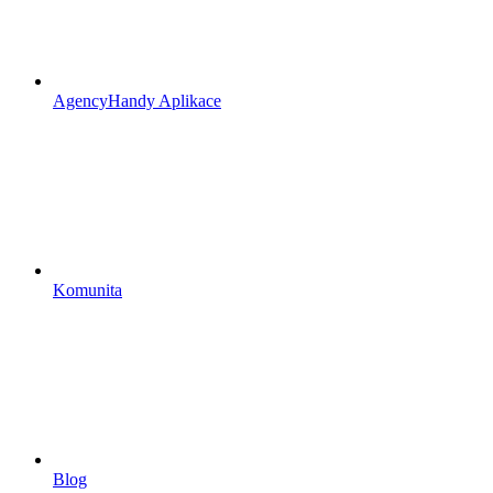
AgencyHandy Aplikace
Komunita
Blog