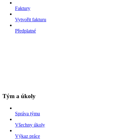
Faktury
Vytvořit fakturu
Předplatné
Tým a úkoly
Správa týmu
Všechny úkoly
Výkaz práce