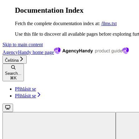
Documentation Index
Fetch the complete documentation index at:
/llms.txt
Use this file to discover all available pages before exploring fur
Skip to main content
AgencyHandy
home page
Čeština
Search...
⌘
K
Přihlásit se
Přihlásit se