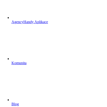
AgencyHandy Aplikace
Komunita
Blog