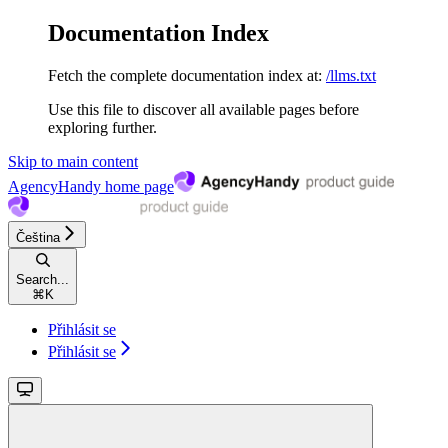
Documentation Index
Fetch the complete documentation index at:
/llms.txt
Use this file to discover all available pages before
exploring further.
Skip to main content
AgencyHandy
home page
Čeština
Search...
⌘
K
Přihlásit se
Přihlásit se