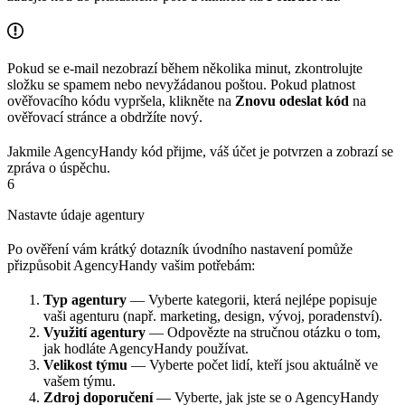
Pokud se e-mail nezobrazí během několika minut, zkontrolujte
složku se spamem nebo nevyžádanou poštou. Pokud platnost
ověřovacího kódu vypršela, klikněte na
Znovu odeslat kód
na
ověřovací stránce a obdržíte nový.
Jakmile AgencyHandy kód přijme, váš účet je potvrzen a zobrazí se
zpráva o úspěchu.
6
Nastavte údaje agentury
Po ověření vám krátký dotazník úvodního nastavení pomůže
přizpůsobit AgencyHandy vašim potřebám:
Typ agentury
— Vyberte kategorii, která nejlépe popisuje
vaši agenturu (např. marketing, design, vývoj, poradenství).
Využití agentury
— Odpovězte na stručnou otázku o tom,
jak hodláte AgencyHandy používat.
Velikost týmu
— Vyberte počet lidí, kteří jsou aktuálně ve
vašem týmu.
Zdroj doporučení
— Vyberte, jak jste se o AgencyHandy