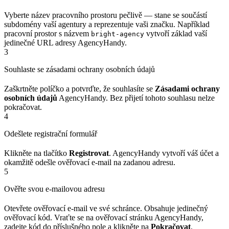
Vyberte název pracovního prostoru pečlivě — stane se součástí
subdomény vaší agentury a reprezentuje vaši značku. Například
pracovní prostor s názvem
vytvoří základ vaší
bright-agency
jedinečné URL adresy AgencyHandy.
3
Souhlaste se zásadami ochrany osobních údajů
Zaškrtněte políčko a potvrďte, že souhlasíte se
Zásadami ochrany
osobních údajů
AgencyHandy. Bez přijetí tohoto souhlasu nelze
pokračovat.
4
Odešlete registrační formulář
Klikněte na tlačítko
Registrovat
. AgencyHandy vytvoří váš účet a
okamžitě odešle ověřovací e-mail na zadanou adresu.
5
Ověřte svou e-mailovou adresu
Otevřete ověřovací e-mail ve své schránce. Obsahuje jedinečný
ověřovací kód. Vraťte se na ověřovací stránku AgencyHandy,
zadejte kód do příslušného pole a klikněte na
Pokračovat
.