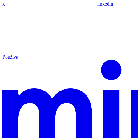
x
linkedin
Používá