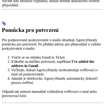
Nechte tuto možnost vypnutou, dokud nebude dokončeno ověření
přeposílání.
Pomůcka pro potvrzení
Pro podporované poskytovatele e-mailu obsahuje AgencyHandy
pomůcku pro potvrzení. Po přidání adresy pro přeposílání u vašeho
poskytovatele e-mailu:
Vraťte se na stránku Email to Ticket.
Klikněte na tlačítko potvrzení, například
I’ve added the
address in Gmail
.
Vyčkejte, dokud AgencyHandy nezkontroluje ověřovací e-
mail od poskytovatele.
Jakmile je detekován, AgencyHandy automaticky dokončí
proces ověření.
Odpadá tak nutnost manuálně vyhledávat ověřovací e-mail nebo
potvrzovací kód.