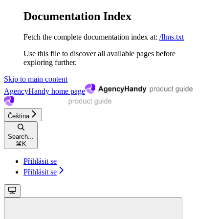
Documentation Index
Fetch the complete documentation index at:
/llms.txt
Use this file to discover all available pages before
exploring further.
Skip to main content
AgencyHandy
home page
Čeština
Search...
⌘
K
Přihlásit se
Přihlásit se