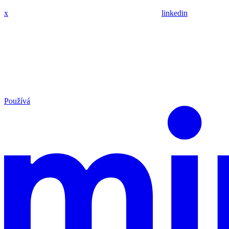
x
linkedin
Používá