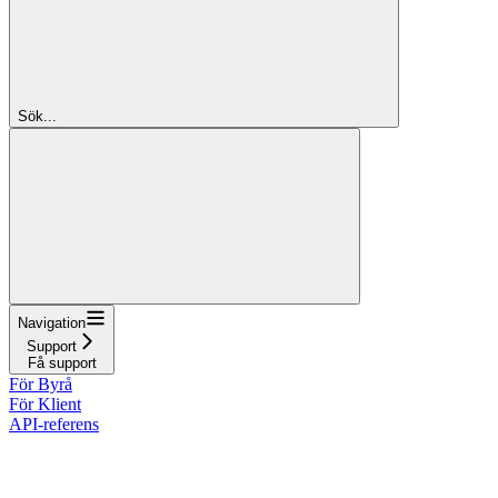
Sök...
Navigation
Support
Få support
För Byrå
För Klient
API-referens