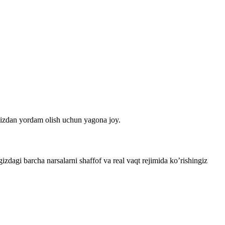
ingizdan yordam olish uchun yagona joy.
izdagi barcha narsalarni shaffof va real vaqt rejimida ko’rishingiz