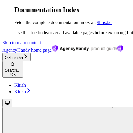
Documentation Index
Fetch the complete documentation index at:
/llms.txt
Use this file to discover all available pages before exploring fur
Skip to main content
AgencyHandy
home page
O'zbekcha
Search...
⌘
K
Kirish
Kirish