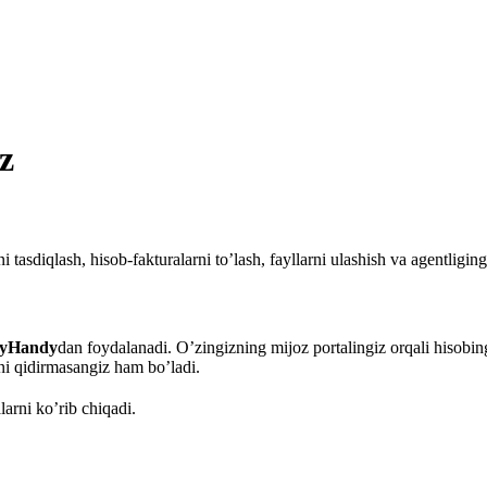
z
 tasdiqlash, hisob-fakturalarni to’lash, fayllarni ulashish va agentlig
cyHandy
dan foydalanadi. O’zingizning mijoz portalingiz orqali hisobing
ni qidirmasangiz ham bo’ladi.
arni ko’rib chiqadi.