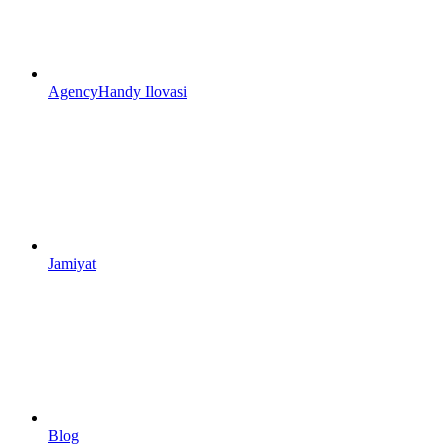
AgencyHandy Ilovasi
Jamiyat
Blog