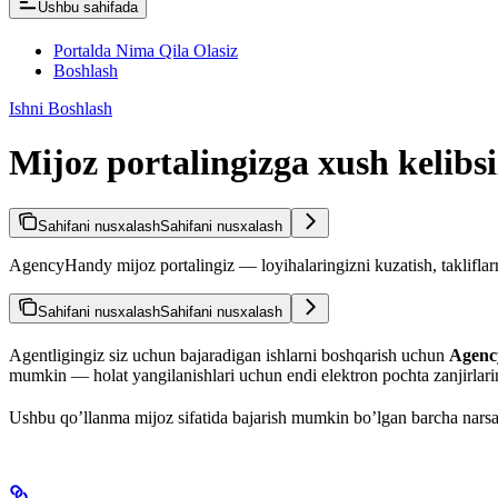
Ushbu sahifada
Portalda Nima Qila Olasiz
Boshlash
Ishni Boshlash
Mijoz portalingizga xush kelibsi
Sahifani nusxalash
Sahifani nusxalash
AgencyHandy mijoz portalingiz — loyihalaringizni kuzatish, takliflarni
Sahifani nusxalash
Sahifani nusxalash
Agentligingiz siz uchun bajaradigan ishlarni boshqarish uchun
Agen
mumkin — holat yangilanishlari uchun endi elektron pochta zanjirlari
Ushbu qo’llanma mijoz sifatida bajarish mumkin bo’lgan barcha narsal