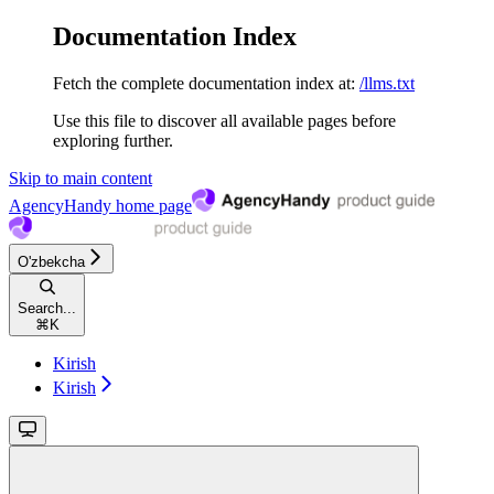
Documentation Index
Fetch the complete documentation index at:
/llms.txt
Use this file to discover all available pages before
exploring further.
Skip to main content
AgencyHandy
home page
O'zbekcha
Search...
⌘
K
Kirish
Kirish