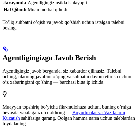
Jarayonda
Agentligingiz ustida ishlayapti.
Hal Qilindi
Muammo hal qilindi.
To’liq suhbatni o’qish va javob qo’shish uchun istalgan talebni
bosing.
Agentligingizga Javob Berish
Agentligingiz javob berganda, siz xabardor qilinasiz. Talebni
oching, ularning javobini o’qing va suhbatni davom ettirish uchun
o’z xabaringizni qo’shing — barchasi bitta ip ichida.
Muayyan topshiriq bo’yicha fikr-mulohaza uchun, buning o’rniga
bevosita vazifaga izoh qoldiring —
Buyurtmalar va Vazifalarni
Kuzatish
sahifasiga qarang. Qolgan hamma narsa uchun taleblardan
foydalaning.