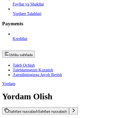
Fayllar va Shakllar
Yordam Talablari
Payments
Kreditlar
Ushbu sahifada
Taleb Ochish
Taleblaringizni Kuzatish
Agentligingizga Javob Berish
Yordam
Yordam Olish
Sahifani nusxalash
Sahifani nusxalash