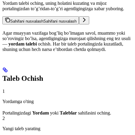
Yordam talebi oching, uning holatini kuzating va mijoz
portalingizdan to’g’ridan-to’g’ri agentligingizga xabar yuboring.
Sahifani nusxalash
Sahifani nusxalash
Agar muayyan vazifaga bog’liq bo’lmagan savol, muammo yoki
so’rovingiz bo’lsa, agentligingizga murojaat qilishning eng tez usuli
—
yordam talebi
ochish. Har bir taleb portalingizda kuzatiladi,
shuning uchun hech narsa e’tibordan chetda qolmaydi.
Taleb Ochish
1
Yordamga o'ting
Portalingizdagi
Yordam
yoki
Taleblar
sahifasini oching.
2
Yangi taleb yarating