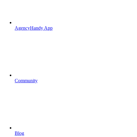
AgencyHandy App
Community
Blog