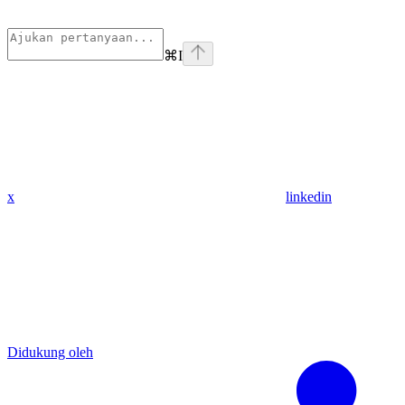
⌘
I
x
linkedin
Didukung oleh