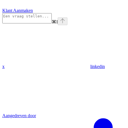
Klant Aanmaken
⌘
I
x
linkedin
Aangedreven door