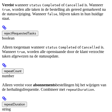
Vereist
wanneer
of
is. Wanneer
status
Completed
Cancelled
, worden alle taken in de bestelling als gereed gemarkeerd na
true
de statuswijziging. Wanneer
, blijven taken in hun huidige
false
staat.
rejectRequestedTasks
boolean
Alleen toegestaan wanneer
of
is.
status
Completed
Cancelled
Wanneer
, worden alle openstaande door de klant verzochte
true
taken afgewezen na de statusupdate.
repeatCount
number
Alleen vereist voor
abonnements
bestellingen bij het wijzigen van
de herhalingsfrequentie. Combineer met
.
repeatDuration
repeatDuration
string