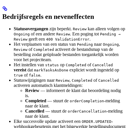
Bedrijfsregels en neveneffecten
Statusovergangen
zijn beperkt.
kan alleen volgen op
Review
of een andere
. Een poging tot
Ongoing
Review
Pending →
geeft een
.
Review
400 ValidationError
Het verplaatsen van een status van
naar
,
Pending
Ongoing
of
activeert de bestandsmap van de
Review
Completed
bestelling zodat geüploade bestanden toegankelijk worden
voor het projectteam.
Het instellen van
op
of
status
Completed
Cancelled
vereist
dat
expliciet wordt ingesteld op
markTasksAsDone
of
.
true
false
Statuswijzigingen naar
,
of
Review
Completed
Cancelled
activeren automatisch klantmeldingen:
Review
— informeert de klant dat beoordeling nodig
is.
Completed
— stuurt de
-melding
orderCompletion
naar de klant.
Cancelled
— stuurt de
-melding
orderCancellation
naar de klant.
Elke succesvolle update activeert een
-
ORDER.UPDATED
webhookgebeurtenis met het bijgewerkte bestellingsdocument