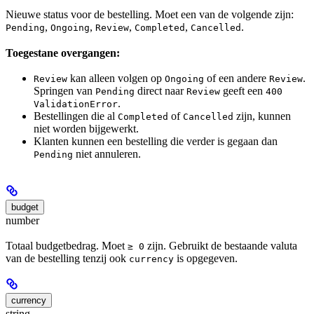
Nieuwe status voor de bestelling. Moet een van de volgende zijn:
,
,
,
,
.
Pending
Ongoing
Review
Completed
Cancelled
Toegestane overgangen:
kan alleen volgen op
of een andere
.
Review
Ongoing
Review
Springen van
direct naar
geeft een
Pending
Review
400
.
ValidationError
Bestellingen die al
of
zijn, kunnen
Completed
Cancelled
niet worden bijgewerkt.
Klanten kunnen een bestelling die verder is gegaan dan
niet annuleren.
Pending
budget
number
Totaal budgetbedrag. Moet
zijn. Gebruikt de bestaande valuta
≥ 0
van de bestelling tenzij ook
is opgegeven.
currency
currency
string