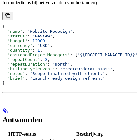
formulieritems bij het verzenden van bestanden):
{
  "name"
: 
"Website Redesign"
,
  "status"
: 
"Review"
,
  "budget"
: 
12000
,
  "currency"
: 
"USD"
,
  "quantity"
: 
1
,
  "assignedProjectManagers"
: [
"{{PROJECT_MANAGER_ID}}"
]
  "repeatCount"
: 
3
,
  "repeatDuration"
: 
"month"
,
  "billingCycleEvent"
: 
"createOrderWithTask"
,
  "notes"
: 
"Scope finalized with client."
,
  "brief"
: 
"Launch-ready design refresh."
}
Antwoorden
HTTP-status
Beschrijving