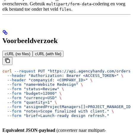
overschreven. Gebruik
-codering en voeg
multipart/form-data
elk bestand toe onder het veld
.
files
Voorbeeldverzoek
cURL (no files)
cURL (with file)
curl
 --request
 PUT
 "https://api.agencyhandy.com/orders?
  --header
 "Authorization: Bearer <ACCESS_TOKEN>"
 \
  --header
 "companyid: <COMPANY_ID>"
 \
  --form
 "name=Website Redesign"
 \
  --form
 "status=Review"
 \
  --form
 "budget=12000"
 \
  --form
 "currency=USD"
 \
  --form
 "quantity=1"
 \
  --form
 "assignedProjectManagers[]=PROJECT_MANAGER_ID"
  --form
 "notes=Scope finalized with client."
 \
  --form
 "brief=Launch-ready design refresh."
Equivalent JSON-payload
(converteer naar multipart-