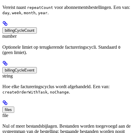
Vereist naast
voor abonnementsbestellingen. Een van:
repeatCount
,
,
,
.
day
week
month
year
billingCycleCount
number
Optionele limiet op terugkerende factureringscycli. Standaard
0
(geen limiet).
billingCycleEvent
string
Hoe elke factureringscyclus wordt afgehandeld. Een van:
,
.
createOrderWithTask
noChange
files
file
Nul of meer bestandsbijlagen. Bestanden worden toegevoegd aan de
systeemmap van de bestelling; bestaande bestanden worden nooit