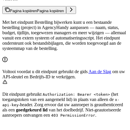
Pagina kopiëren
Pagina kopiëren
Met het eindpunt Bestelling bijwerken kunt u een bestaande
bestelling (project) in AgencyHandy aanpassen — naam, status,
budget, tijdlijn, toegewezen managers en meer wijzigen — allemaal
vanuit een extern systeem of automatiseringsscript. Het eindpunt
ondersteunt ook bestandsbijlagen, die worden toegevoegd aan de
systeemmap van de bestelling.
Voltooi voordat u dit eindpunt gebruikt de gids
Aan de Slag
om uw
API-sleutel en Bedrijfs-ID te verkrijgen.
Dit eindpunt gebruikt
(het
Authorization: Bearer <token>
toegangstoken van een aangemeld lid) in plaats van alleen de
x-
-header. Zorg ervoor dat uw aanroeper is geauthenticeerd
api-key
als een
goedgekeurd lid
van het doelbedrijf. Niet-geautoriseerde
aanroepers ontvangen een
.
403 PermissionError