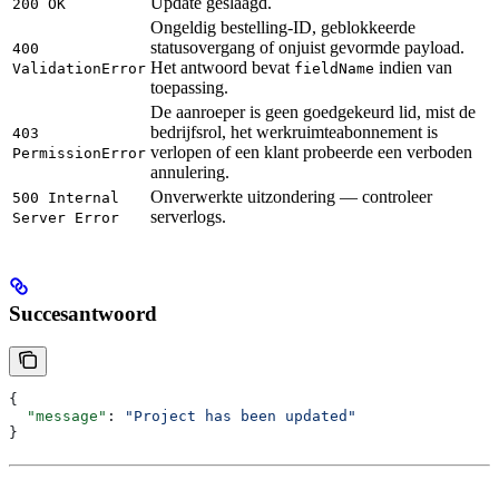
Update geslaagd.
200 OK
Ongeldig bestelling-ID, geblokkeerde
statusovergang of onjuist gevormde payload.
400
Het antwoord bevat
indien van
ValidationError
fieldName
toepassing.
De aanroeper is geen goedgekeurd lid, mist de
bedrijfsrol, het werkruimteabonnement is
403
verlopen of een klant probeerde een verboden
PermissionError
annulering.
Onverwerkte uitzondering — controleer
500 Internal
serverlogs.
Server Error
Succesantwoord
{
  "message"
: 
"Project has been updated"
}