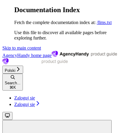
Documentation Index
Fetch the complete documentation index at:
/llms.txt
Use this file to discover all available pages before
exploring further.
Skip to main content
AgencyHandy
home page
Polski
Search...
⌘
K
Zaloguj się
Zaloguj się