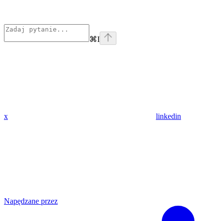
⌘
I
x
linkedin
Napędzane przez