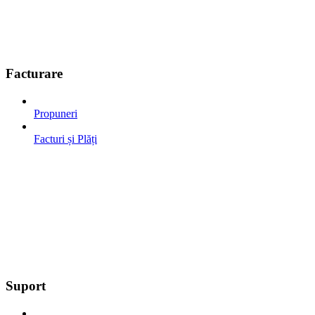
Facturare
Propuneri
Facturi și Plăți
Suport