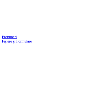
Propuneri
Fișiere și Formulare