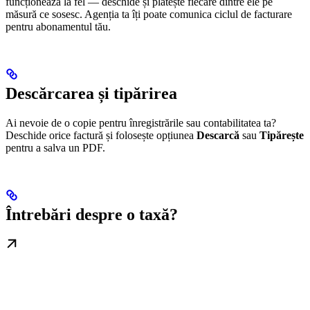
funcționează la fel — deschide și plătește fiecare dintre ele pe
măsură ce sosesc. Agenția ta îți poate comunica ciclul de facturare
pentru abonamentul tău.
Descărcarea și tipărirea
Ai nevoie de o copie pentru înregistrările sau contabilitatea ta?
Deschide orice factură și folosește opțiunea
Descarcă
sau
Tipărește
pentru a salva un PDF.
Întrebări despre o taxă?