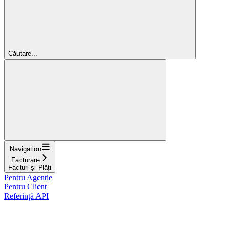
Căutare...
Navigation
Facturare
Facturi și Plăți
Pentru Agenție
Pentru Client
Referință API