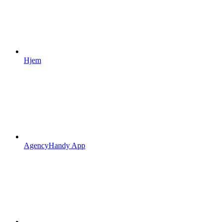
Hjem
AgencyHandy App