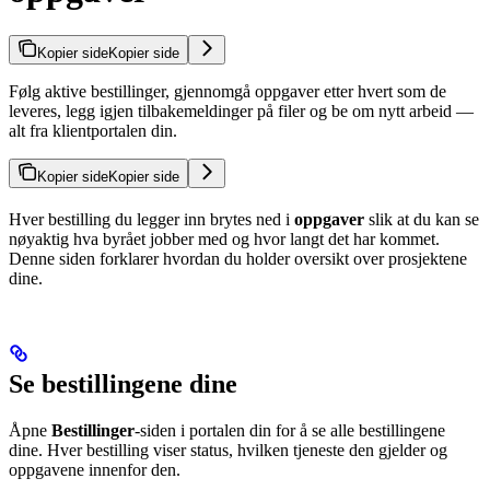
Kopier side
Kopier side
Følg aktive bestillinger, gjennomgå oppgaver etter hvert som de
leveres, legg igjen tilbakemeldinger på filer og be om nytt arbeid —
alt fra klientportalen din.
Kopier side
Kopier side
Hver bestilling du legger inn brytes ned i
oppgaver
slik at du kan se
nøyaktig hva byrået jobber med og hvor langt det har kommet.
Denne siden forklarer hvordan du holder oversikt over prosjektene
dine.
Se bestillingene dine
Åpne
Bestillinger
-siden i portalen din for å se alle bestillingene
dine. Hver bestilling viser status, hvilken tjeneste den gjelder og
oppgavene innenfor den.