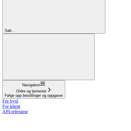
Søk...
Navigation
Ordre og tjenester
Følge opp bestillinger og oppgaver
For byrå
For klient
API-referanse