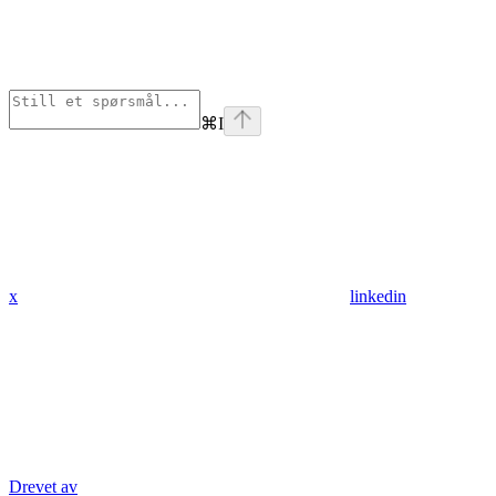
⌘
I
x
linkedin
Drevet av