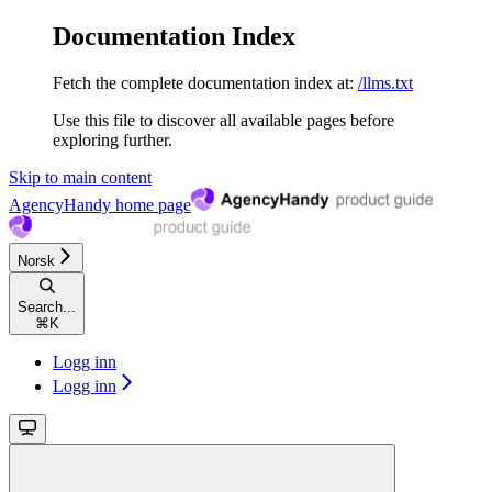
Documentation Index
Fetch the complete documentation index at:
/llms.txt
Use this file to discover all available pages before
exploring further.
Skip to main content
AgencyHandy
home page
Norsk
Search...
⌘
K
Logg inn
Logg inn