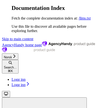
Documentation Index
Fetch the complete documentation index at:
/llms.txt
Use this file to discover all available pages before
exploring further.
Skip to main content
AgencyHandy
home page
Norsk
Search...
⌘
K
Logg inn
Logg inn