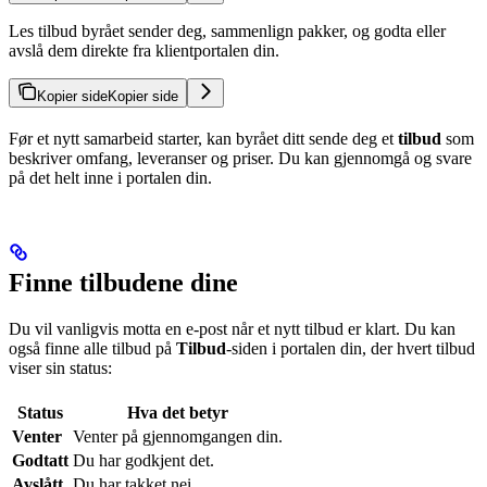
Les tilbud byrået sender deg, sammenlign pakker, og godta eller
avslå dem direkte fra klientportalen din.
Kopier side
Kopier side
Før et nytt samarbeid starter, kan byrået ditt sende deg et
tilbud
som
beskriver omfang, leveranser og priser. Du kan gjennomgå og svare
på det helt inne i portalen din.
Finne tilbudene dine
Du vil vanligvis motta en e-post når et nytt tilbud er klart. Du kan
også finne alle tilbud på
Tilbud
-siden i portalen din, der hvert tilbud
viser sin status:
Status
Hva det betyr
Venter
Venter på gjennomgangen din.
Godtatt
Du har godkjent det.
Avslått
Du har takket nei.