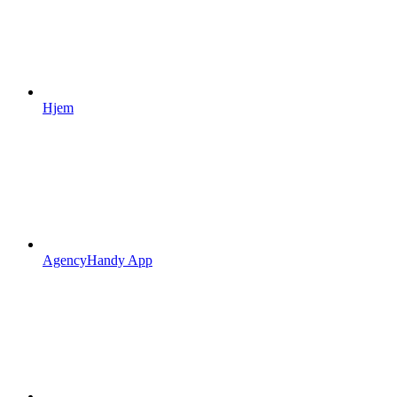
Hjem
AgencyHandy App