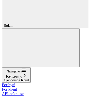
Søk...
Navigation
Fakturering
Gjennomgå tilbud
For byrå
For klient
API-referanse