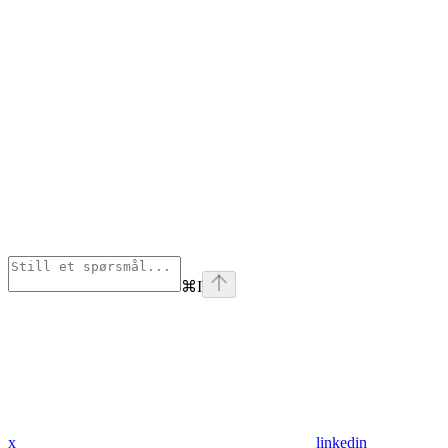
⌘
I
x
linkedin