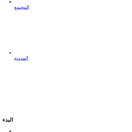
المجتمع
المدونة
البدء