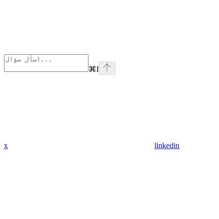
⌘
I
x
linkedin