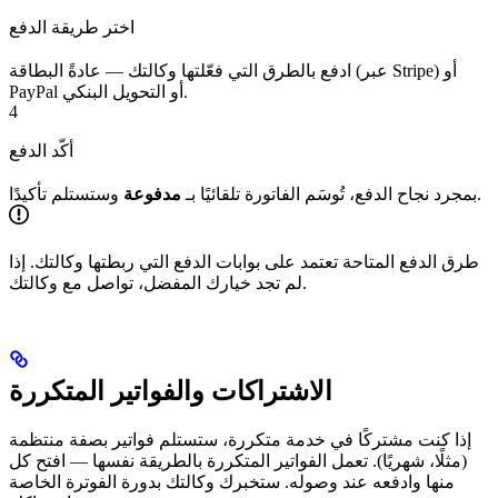
اختر طريقة الدفع
ادفع بالطرق التي فعّلتها وكالتك — عادةً البطاقة (عبر Stripe) أو
PayPal أو التحويل البنكي.
4
أكّد الدفع
وستستلم تأكيدًا.
بمجرد نجاح الدفع، تُوسَم الفاتورة تلقائيًا بـ
مدفوعة
طرق الدفع المتاحة تعتمد على بوابات الدفع التي ربطتها وكالتك. إذا
لم تجد خيارك المفضل، تواصل مع وكالتك.
الاشتراكات والفواتير المتكررة
إذا كنت مشتركًا في خدمة متكررة، ستستلم فواتير بصفة منتظمة
(مثلًا، شهريًا). تعمل الفواتير المتكررة بالطريقة نفسها — افتح كل
منها وادفعه عند وصوله. ستخبرك وكالتك بدورة الفوترة الخاصة