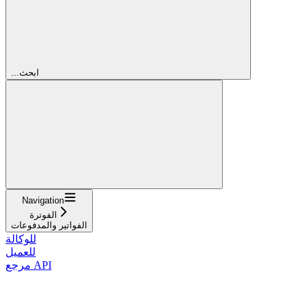
...ابحث
Navigation
الفوترة
الفواتير والمدفوعات
للوكالة
للعميل
مرجع API