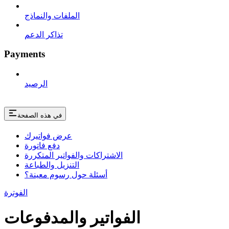
الملفات والنماذج
تذاكر الدعم
Payments
الرصيد
في هذه الصفحة
عرض فواتيرك
دفع فاتورة
الاشتراكات والفواتير المتكررة
التنزيل والطباعة
أسئلة حول رسوم معينة؟
الفوترة
الفواتير والمدفوعات