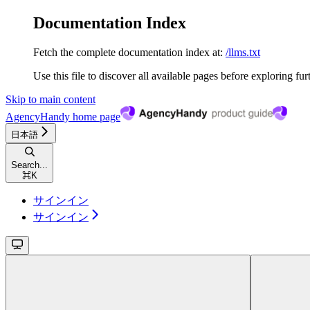
Documentation Index
Fetch the complete documentation index at:
/llms.txt
Use this file to discover all available pages before exploring fur
Skip to main content
AgencyHandy
home page
日本語
Search...
⌘
K
サインイン
サインイン