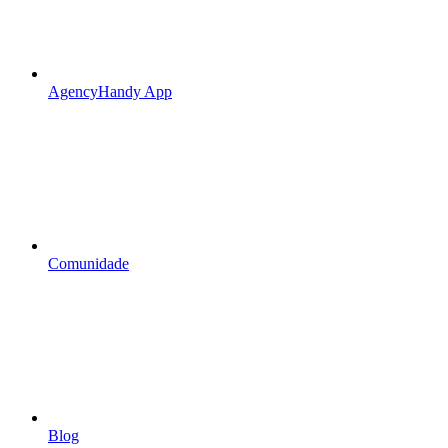
AgencyHandy App
Comunidade
Blog