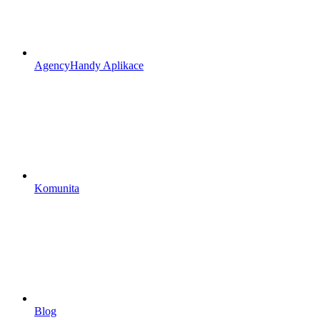
AgencyHandy Aplikace
Komunita
Blog