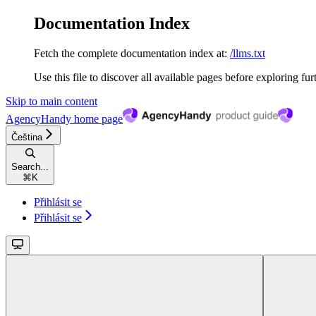
Documentation Index
Fetch the complete documentation index at:
/llms.txt
Use this file to discover all available pages before exploring fur
Skip to main content
AgencyHandy
home page
Čeština
Search...
⌘
K
Přihlásit se
Přihlásit se