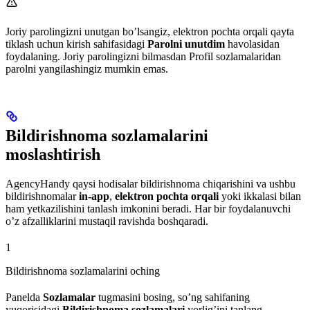
Joriy parolingizni unutgan bo’lsangiz, elektron pochta orqali qayta
tiklash uchun kirish sahifasidagi
Parolni unutdim
havolasidan
foydalaning. Joriy parolingizni bilmasdan Profil sozlamalaridan
parolni yangilashingiz mumkin emas.
Bildirishnoma sozlamalarini
moslashtirish
AgencyHandy qaysi hodisalar bildirishnoma chiqarishini va ushbu
bildirishnomalar
in-app
,
elektron pochta orqali
yoki ikkalasi bilan
ham yetkazilishini tanlash imkonini beradi. Har bir foydalanuvchi
o’z afzalliklarini mustaqil ravishda boshqaradi.
1
Bildirishnoma sozlamalarini oching
Panelda
Sozlamalar
tugmasini bosing, so’ng sahifaning
yuqorisidagi
Bildirishnoma sozlamalari
yorlig’ini tanlang.