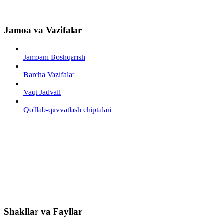
Jamoa va Vazifalar
Jamoani Boshqarish
Barcha Vazifalar
Vaqt Jadvali
Qo'llab-quvvatlash chiptalari
Shakllar va Fayllar