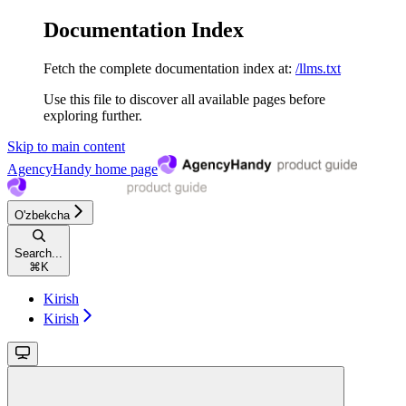
Documentation Index
Fetch the complete documentation index at:
/llms.txt
Use this file to discover all available pages before
exploring further.
Skip to main content
AgencyHandy
home page
O'zbekcha
Search...
⌘
K
Kirish
Kirish