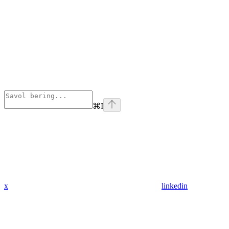
⌘
I
x
linkedin