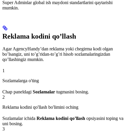
Super Adminlar global ish maydoni standartlarini qaytarishi
mumkin.
Reklama kodini qo’llash
Agar AgencyHandy’dan reklama yoki chegirma kodi olgan
bo’lsangiz, uni to’g’ridan-to’g’ri hisob sozlamalaringizdan
qo’llashingiz mumkin.
1
Sozlamalarga o'ting
Chap paneldagi
Sozlamalar
tugmasini bosing.
2
Reklama kodini qo'llash bo'limini oching
Sozlamalar ichida
Reklama kodini qo’llash
opsiyasini toping va
uni bosing.
3