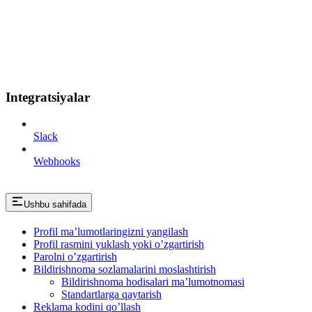
Integratsiyalar
Slack
Webhooks
Ushbu sahifada
Profil ma’lumotlaringizni yangilash
Profil rasmini yuklash yoki o’zgartirish
Parolni o’zgartirish
Bildirishnoma sozlamalarini moslashtirish
Bildirishnoma hodisalari ma’lumotnomasi
Standartlarga qaytarish
Reklama kodini qo’llash