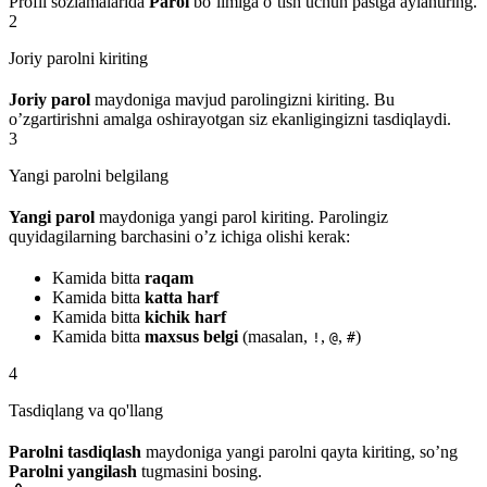
Profil sozlamalarida
Parol
bo’limiga o’tish uchun pastga aylantiring.
2
Joriy parolni kiriting
Joriy parol
maydoniga mavjud parolingizni kiriting. Bu
o’zgartirishni amalga oshirayotgan siz ekanligingizni tasdiqlaydi.
3
Yangi parolni belgilang
Yangi parol
maydoniga yangi parol kiriting. Parolingiz
quyidagilarning barchasini o’z ichiga olishi kerak:
Kamida bitta
raqam
Kamida bitta
katta harf
Kamida bitta
kichik harf
Kamida bitta
maxsus belgi
(masalan,
,
,
)
!
@
#
4
Tasdiqlang va qo'llang
Parolni tasdiqlash
maydoniga yangi parolni qayta kiriting, so’ng
Parolni yangilash
tugmasini bosing.