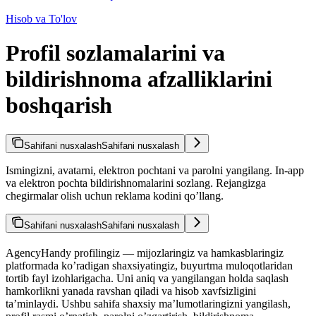
Hisob va To'lov
Profil sozlamalarini va
bildirishnoma afzalliklarini
boshqarish
Sahifani nusxalash
Sahifani nusxalash
Ismingizni, avatarni, elektron pochtani va parolni yangilang. In-app
va elektron pochta bildirishnomalarini sozlang. Rejangizga
chegirmalar olish uchun reklama kodini qo’llang.
Sahifani nusxalash
Sahifani nusxalash
AgencyHandy profilingiz — mijozlaringiz va hamkasblaringiz
platformada ko’radigan shaxsiyatingiz, buyurtma muloqotlaridan
tortib fayl izohlarigacha. Uni aniq va yangilangan holda saqlash
hamkorlikni yanada ravshan qiladi va hisob xavfsizligini
ta’minlaydi. Ushbu sahifa shaxsiy ma’lumotlaringizni yangilash,