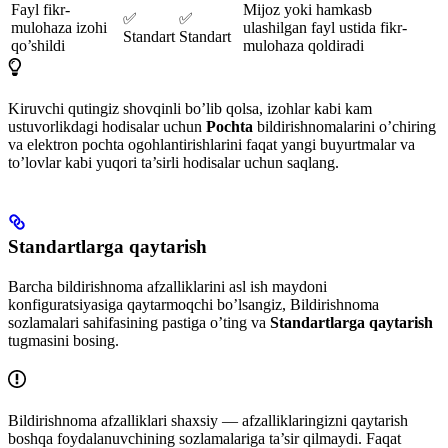
Fayl fikr-
Mijoz yoki hamkasb
✅
✅
mulohaza izohi
ulashilgan fayl ustida fikr-
Standart
Standart
qo’shildi
mulohaza qoldiradi
Kiruvchi qutingiz shovqinli bo’lib qolsa, izohlar kabi kam
ustuvorlikdagi hodisalar uchun
Pochta
bildirishnomalarini o’chiring
va elektron pochta ogohlantirishlarini faqat yangi buyurtmalar va
to’lovlar kabi yuqori ta’sirli hodisalar uchun saqlang.
Standartlarga qaytarish
Barcha bildirishnoma afzalliklarini asl ish maydoni
konfiguratsiyasiga qaytarmoqchi bo’lsangiz, Bildirishnoma
sozlamalari sahifasining pastiga o’ting va
Standartlarga qaytarish
tugmasini bosing.
Bildirishnoma afzalliklari shaxsiy — afzalliklaringizni qaytarish
boshqa foydalanuvchining sozlamalariga ta’sir qilmaydi. Faqat