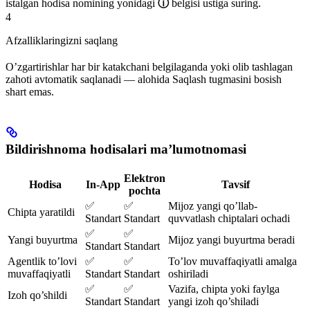
istalgan hodisa nomining yonidagi
ⓘ
belgisi ustiga suring.
4
Afzalliklaringizni saqlang
O’zgartirishlar har bir katakchani belgilaganda yoki olib tashlagan
zahoti avtomatik saqlanadi — alohida Saqlash tugmasini bosish
shart emas.
Bildirishnoma hodisalari ma’lumotnomasi
Elektron
Hodisa
In-App
Tavsif
pochta
✅
✅
Mijoz yangi qo’llab-
Chipta yaratildi
Standart
Standart
quvvatlash chiptalari ochadi
✅
✅
Yangi buyurtma
Mijoz yangi buyurtma beradi
Standart
Standart
Agentlik to’lovi
✅
✅
To’lov muvaffaqiyatli amalga
muvaffaqiyatli
Standart
Standart
oshiriladi
✅
✅
Vazifa, chipta yoki faylga
Izoh qo’shildi
Standart
Standart
yangi izoh qo’shiladi