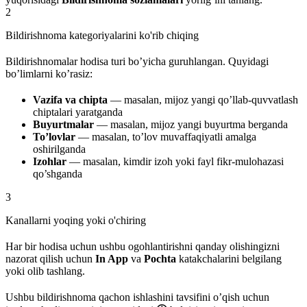
2
Bildirishnoma kategoriyalarini ko'rib chiqing
Bildirishnomalar hodisa turi bo’yicha guruhlangan. Quyidagi
bo’limlarni ko’rasiz:
Vazifa va chipta
— masalan, mijoz yangi qo’llab-quvvatlash
chiptalari yaratganda
Buyurtmalar
— masalan, mijoz yangi buyurtma berganda
To’lovlar
— masalan, to’lov muvaffaqiyatli amalga
oshirilganda
Izohlar
— masalan, kimdir izoh yoki fayl fikr-mulohazasi
qo’shganda
3
Kanallarni yoqing yoki o'chiring
Har bir hodisa uchun ushbu ogohlantirishni qanday olishingizni
nazorat qilish uchun
In App
va
Pochta
katakchalarini belgilang
yoki olib tashlang.
Ushbu bildirishnoma qachon ishlashini tavsifini o’qish uchun