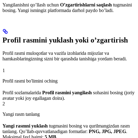
Yangilanishni qo’llash uchun
O’zgartirishlarni saqlash
tugmasini
bosing. Yangi ismingiz platformada darhol paydo bo’ladi.
Profil rasmini yuklash yoki o’zgartirish
Profil rasmi muloqotlar va vazifa izohlarida mijozlar va
hamkasblaringizning sizni bir qarashda tanishiga yordam beradi.
1
Profil rasmi bo'limini oching
Profil sozlamalarida
Profil rasmini yangilash
sohasini bosing (joriy
avatar yoki joy egallagan doira).
2
Yangi rasm tanlang
Yangi rasmni yuklash
tugmasini bosing va qurilmangizdan rasm
tanlang. Qo’llab-quvvatlanadigan formatlar:
PNG, JPG, JPEG
.
Maksimal fayl hajmi:
5 MB
.