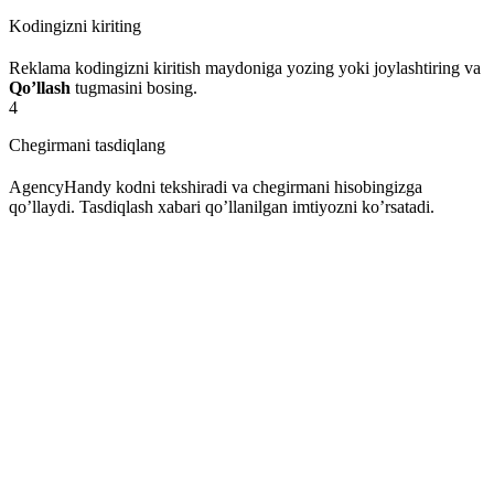
Kodingizni kiriting
Reklama kodingizni kiritish maydoniga yozing yoki joylashtiring va
Qo’llash
tugmasini bosing.
4
Chegirmani tasdiqlang
AgencyHandy kodni tekshiradi va chegirmani hisobingizga
qo’llaydi. Tasdiqlash xabari qo’llanilgan imtiyozni ko’rsatadi.