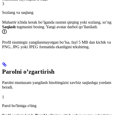
3
Sozlang va saqlang
Muharrir ichida kerak bo’lganda rasmni qirqing yoki sozlang, so’ng
Saqlash
tugmasini bosing. Yangi avatar darhol qo’llaniladi.
Profil rasmingiz yangilanmayotgan bo’lsa, fayl 5 MB dan kichik va
PNG, JPG yoki JPEG formatida ekanligini tekshiring.
Parolni o’zgartirish
Parolni muntazam yangilash hisobingizni xavfsiz saqlashga yordam
beradi.
1
Parol bo'limiga o'ting