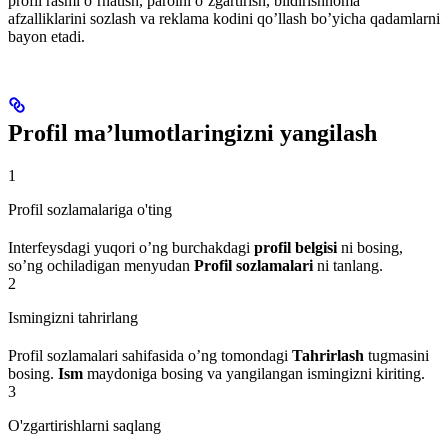
profil rasmi o’rnatish, parolni o’zgartirish, bildirishnoma
afzalliklarini sozlash va reklama kodini qo’llash bo’yicha qadamlarni
bayon etadi.
Profil ma’lumotlaringizni yangilash
1
Profil sozlamalariga o'ting
Interfeysdagi yuqori o’ng burchakdagi
profil belgisi
ni bosing,
so’ng ochiladigan menyudan
Profil sozlamalari
ni tanlang.
2
Ismingizni tahrirlang
Profil sozlamalari sahifasida o’ng tomondagi
Tahrirlash
tugmasini
bosing.
Ism
maydoniga bosing va yangilangan ismingizni kiriting.
3
O'zgartirishlarni saqlang