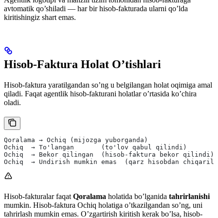
avtomatik qo’shiladi — har bir hisob-fakturada ularni qo’lda
kiritishingiz shart emas.
Hisob-Faktura Holat O’tishlari
Hisob-faktura yaratilgandan so’ng u belgilangan holat oqimiga amal
qiladi. Faqat agentlik hisob-fakturani holatlar o’rtasida ko’chira
oladi.
Qoralama → Ochiq (mijozga yuborganda)
Ochiq  → To'langan       (to'lov qabul qilindi)
Ochiq  → Bekor qilingan  (hisob-faktura bekor qilindi)
Ochiq  → Undirish mumkin emas  (qarz hisobdan chiqarild
Hisob-fakturalar faqat
Qoralama
holatida bo’lganida
tahrirlanishi
mumkin. Hisob-faktura Ochiq holatiga o’tkazilgandan so’ng, uni
tahrirlash mumkin emas. O’zgartirish kiritish kerak bo’lsa, hisob-