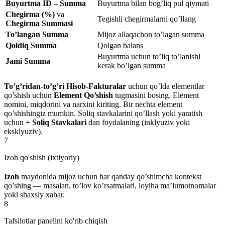
Buyurtma ID – Summa
Buyurtma bilan bog’liq pul qiymati
Chegirma (%)
va
Tegishli chegirmalarni qo’llang
Chegirma Summasi
To’langan Summa
Mijoz allaqachon to’lagan summa
Qoldiq Summa
Qolgan balans
Buyurtma uchun to’liq to’lanishi
Jami Summa
kerak bo’lgan summa
To’g’ridan-to’g’ri Hisob-Fakturalar
uchun qo’lda elementlar
qo’shish uchun
Element Qo’shish
tugmasini bosing. Element
nomini, miqdorini va narxini kiriting. Bir nechta element
qo’shishingiz mumkin. Soliq stavkalarini qo’llash yoki yaratish
uchun
+ Soliq Stavkalari
dan foydalaning (inklyuziv yoki
eksklyuziv).
7
Izoh qo'shish (ixtiyoriy)
Izoh
maydonida mijoz uchun har qanday qo’shimcha kontekst
qo’shing — masalan, to’lov ko’rsatmalari, loyiha ma’lumotnomalar
yoki shaxsiy xabar.
8
Tafsilotlar panelini ko'rib chiqish