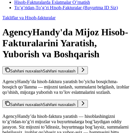
Hisob-Fakturalarda Eslatmalar O’rnatish
To’g’ridan-To’g’ri Hisob-Fakturalar (Buyurtma ID Siz)
Takliflar va Hisob-fakturalar
AgencyHandy'da Mijoz Hisob-
Fakturalarini Yaratish,
Yuborish va Boshqarish
Sahifani nusxalash
Sahifani nusxalash
AgencyHandy’da hisob-faktura yaratish bo’yicha bosqichma-
bosqich qo’llanma — mijozni tanlash, summalarni belgilash, izohlar
qo’shish, mijozga yuborish va to’lov eslatmalarini sozlash.
Sahifani nusxalash
Sahifani nusxalash
AgencyHandy’da hisob-faktura yaratish — hisoblashingizni
to’g’ridan-to’g’ri mijozlar va buyurtmalarga bog’laydigan oddiy
jarayon. Siz mijozni to’ldirasiz, buyurtmaga bog’laysiz, summalarni
belgilaysiz, izohlar qo’shasiz va yubor-asiz — hammasini bitta