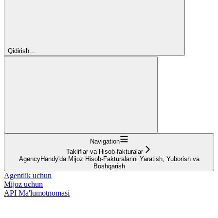
Qidirish...
Navigation
Takliflar va Hisob-fakturalar
AgencyHandy'da Mijoz Hisob-Fakturalarini Yaratish, Yuborish va
Boshqarish
Agentlik uchun
Mijoz uchun
API Ma'lumotnomasi