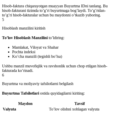
Hisob-faktura chiqarayotgan muayyan Buyurtma IDni tanlang. Bu
hisob-fakturani tizimda to’g’ri buyurtmaga bog’laydi. To’g’ridan-
to’g’ri hisob-fakturalar uchun bu maydonni o’tkazib yuboring.
5
Hisoblash manzilini kiritish
To’lov Hisoblash Manzilini
to’ldiring:
Mamlakat, Viloyat va Shahar
Pochta indeksi
Ko’cha manzili (tegishli bo’lsa)
Ushbu manzil muvofiqlik va ravshonlik uchun chop etilgan hisob-
fakturada ko’rinadi.
6
Buyurtma va moliyaviy tafsilotlarni belgilash
Buyurtma Tafsilotlari
ostida quyidagilarni kiriting:
Maydon
Tavsif
Valyuta
To’lov olishni xohlagan valyuta