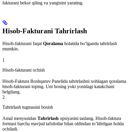
fakturani bekor qiling va yangisini yarating.
Hisob-Fakturani Tahrirlash
Hisob-fakturani faqat
Qoralama
holatida bo’lganda tahrirlash
mumkin.
1
Hisob-fakturani ochish
Hisob-Faktura Boshqaruv Panelida tahrirlashni xohlagan qoralama
hisob-fakturani toping. Uni bosing yoki yonidagi katakchani
belgilang.
2
Tahrirlash tugmasini bosish
Amal menyusidan
Tahrirlash
opsiyasini tanlang. Hisob-faktura
formasi barcha mavjud tafsilotlar bilan oldindan to’ldirilgan holda
ochiladi.