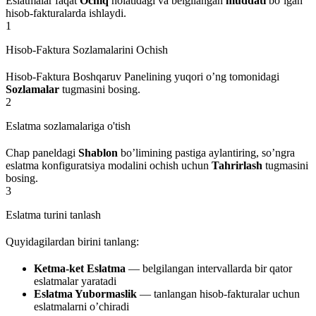
Eslatmalar faqat
Ochiq
holatidagi va belgilangan
muddati
bo’lgan
hisob-fakturalarda ishlaydi.
1
Hisob-Faktura Sozlamalarini Ochish
Hisob-Faktura Boshqaruv Panelining yuqori o’ng tomonidagi
Sozlamalar
tugmasini bosing.
2
Eslatma sozlamalariga o'tish
Chap paneldagi
Shablon
bo’limining pastiga aylantiring, so’ngra
eslatma konfiguratsiya modalini ochish uchun
Tahrirlash
tugmasini
bosing.
3
Eslatma turini tanlash
Quyidagilardan birini tanlang:
Ketma-ket Eslatma
— belgilangan intervallarda bir qator
eslatmalar yaratadi
Eslatma Yubormaslik
— tanlangan hisob-fakturalar uchun
eslatmalarni o’chiradi