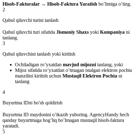
Hisob-Fakturalar → Hisob-Faktura Yaratish
bo’limiga o’ting.
2
Qabul qiluvchi turini tanlash
Qabul qiluvchi turi sifatida
Jismoniy Shaxs
yoki
Kompaniya
ni
tanlang.
3
Qabul qiluvchini tanlash yoki kiritish
Ochiladigan ro’yxatdan
mavjud mijozni
tanlang, yoki
Mijoz sifatida ro’yxatdan o’tmagan istalgan elektron pochta
manzilini kiritish uchun
Mustaqil Elektron Pochta
ni
tanlang
4
Buyurtma IDni bo'sh qoldirish
Buyurtma ID maydonini o’tkazib yuboring. AgencyHandy hech
qanday buyurtmaga bog’liq bo’lmagan mustaqil hisob-faktura
yaratadi.
5