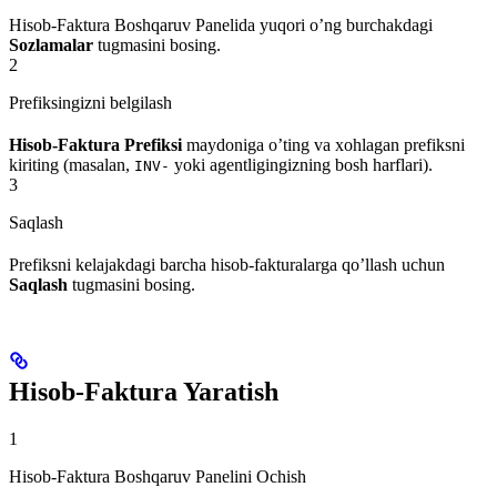
Hisob-Faktura Boshqaruv Panelida yuqori o’ng burchakdagi
Sozlamalar
tugmasini bosing.
2
Prefiksingizni belgilash
Hisob-Faktura Prefiksi
maydoniga o’ting va xohlagan prefiksni
kiriting (masalan,
yoki agentligingizning bosh harflari).
INV-
3
Saqlash
Prefiksni kelajakdagi barcha hisob-fakturalarga qo’llash uchun
Saqlash
tugmasini bosing.
Hisob-Faktura Yaratish
1
Hisob-Faktura Boshqaruv Panelini Ochish