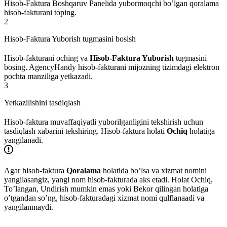
Hisob-Faktura Boshqaruv Panelida yubormoqchi bo’lgan qoralama
hisob-fakturani toping.
2
Hisob-Faktura Yuborish tugmasini bosish
Hisob-fakturani oching va
Hisob-Faktura Yuborish
tugmasini
bosing. AgencyHandy hisob-fakturani mijozning tizimdagi elektron
pochta manziliga yetkazadi.
3
Yetkazilishini tasdiqlash
Hisob-faktura muvaffaqiyatli yuborilganligini tekshirish uchun
tasdiqlash xabarini tekshiring. Hisob-faktura holati
Ochiq
holatiga
yangilanadi.
Agar hisob-faktura
Qoralama
holatida bo’lsa va xizmat nomini
yangilasangiz, yangi nom hisob-fakturada aks etadi. Holat Ochiq,
To’langan, Undirish mumkin emas yoki Bekor qilingan holatiga
o’tgandan so’ng, hisob-fakturadagi xizmat nomi qulflanaadi va
yangilanmaydi.