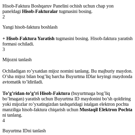
Hisob-Faktura Boshqaruv Panelini ochish uchun chap yon
paneldagi
Hisob-Fakturalar
tugmasini bosing.
2
Yangi hisob-faktura boshlash
+ Hisob-Faktura Yaratish
tugmasini bosing. Hisob-faktura yaratish
formasi ochiladi.
3
Mijozni tanlash
Ochiladigan ro’yxatdan mijoz nomini tanlang. Bu majburiy maydon.
O’sha mijoz bilan bog’liq barcha Buyurtma IDlar keyingi maydonda
avtomatik to’ldiriladi.
To’g’ridan-to’g’ri Hisob-Faktura
(buyurtmaga bog’liq
bo’lmagan) yaratish uchun Buyurtma ID maydonini bo’sh qoldiring
yoki mijozlar ro’yxatingizdan tashqaridagi istalgan elektron pochta
manziliga hisob-faktura chiqarish uchun
Mustaqil Elektron Pochta
ni tanlang.
4
Buyurtma IDni tanlash