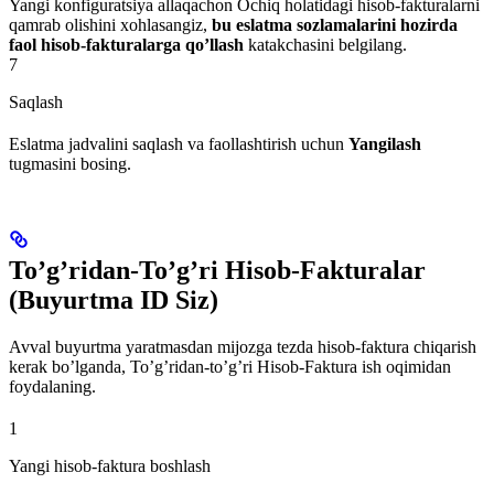
Yangi konfiguratsiya allaqachon Ochiq holatidagi hisob-fakturalarni
qamrab olishini xohlasangiz,
bu eslatma sozlamalarini hozirda
faol hisob-fakturalarga qo’llash
katakchasini belgilang.
7
Saqlash
Eslatma jadvalini saqlash va faollashtirish uchun
Yangilash
tugmasini bosing.
To’g’ridan-To’g’ri Hisob-Fakturalar
(Buyurtma ID Siz)
Avval buyurtma yaratmasdan mijozga tezda hisob-faktura chiqarish
kerak bo’lganda, To’g’ridan-to’g’ri Hisob-Faktura ish oqimidan
foydalaning.
1
Yangi hisob-faktura boshlash