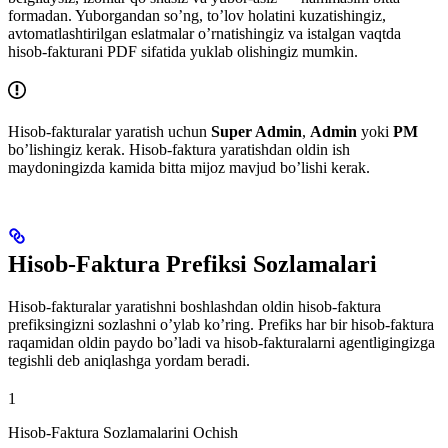
formadan. Yuborgandan so’ng, to’lov holatini kuzatishingiz,
avtomatlashtirilgan eslatmalar o’rnatishingiz va istalgan vaqtda
hisob-fakturani PDF sifatida yuklab olishingiz mumkin.
Hisob-fakturalar yaratish uchun
Super Admin
,
Admin
yoki
PM
bo’lishingiz kerak. Hisob-faktura yaratishdan oldin ish
maydoningizda kamida bitta mijoz mavjud bo’lishi kerak.
Hisob-Faktura Prefiksi Sozlamalari
Hisob-fakturalar yaratishni boshlashdan oldin hisob-faktura
prefiksingizni sozlashni o’ylab ko’ring. Prefiks har bir hisob-faktura
raqamidan oldin paydo bo’ladi va hisob-fakturalarni agentligingizga
tegishli deb aniqlashga yordam beradi.
1
Hisob-Faktura Sozlamalarini Ochish