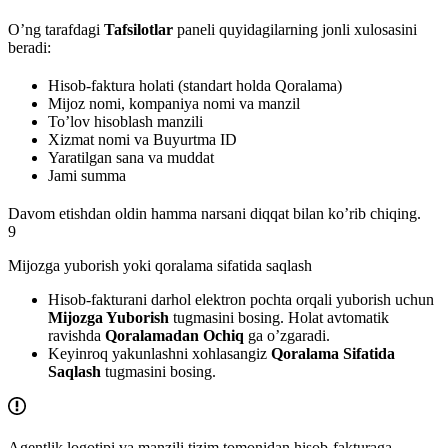
O’ng tarafdagi
Tafsilotlar
paneli quyidagilarning jonli xulosasini
beradi:
Hisob-faktura holati (standart holda Qoralama)
Mijoz nomi, kompaniya nomi va manzil
To’lov hisoblash manzili
Xizmat nomi va Buyurtma ID
Yaratilgan sana va muddat
Jami summa
Davom etishdan oldin hamma narsani diqqat bilan ko’rib chiqing.
9
Mijozga yuborish yoki qoralama sifatida saqlash
Hisob-fakturani darhol elektron pochta orqali yuborish uchun
Mijozga Yuborish
tugmasini bosing. Holat avtomatik
ravishda
Qoralamadan
Ochiq
ga o’zgaradi.
Keyinroq yakunlashni xohlasangiz
Qoralama Sifatida
Saqlash
tugmasini bosing.
Agentlik logotipi va manzili tizim tomonidan hisob-fakturaga