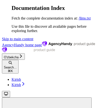
Documentation Index
Fetch the complete documentation index at:
/llms.txt
Use this file to discover all available pages before
exploring further.
Skip to main content
AgencyHandy
home page
O'zbekcha
Search...
⌘
K
Kirish
Kirish