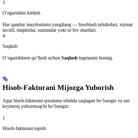
3
O'zgarishlar kiritish
Har qanday maydonlarni yangilang — hisoblash tafsilotlari, xizmat
tavsifi, miqdorlar, summalar yoki to’lov shartlari.
4
Saqlash
O’zgarishlarni qo’llash uchun
Saqlash
tugmasini bosing.
Hisob-Fakturani Mijozga Yuborish
Agar hisob-fakturani qoralama sifatida saqlagan bo’lsangiz va uni
keyinroq yubormoqchi bo’lsangiz:
1
Hisob-fakturani topish