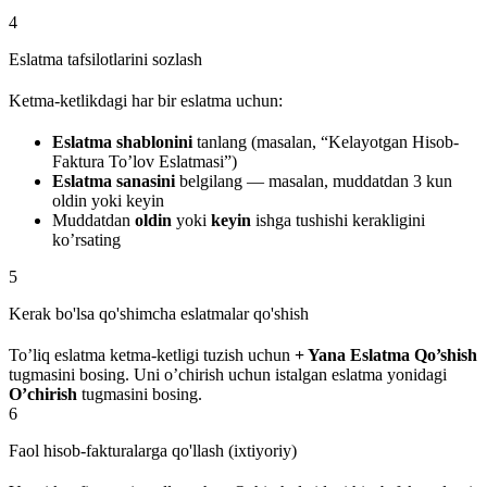
4
Eslatma tafsilotlarini sozlash
Ketma-ketlikdagi har bir eslatma uchun:
Eslatma shablonini
tanlang (masalan, “Kelayotgan Hisob-
Faktura To’lov Eslatmasi”)
Eslatma sanasini
belgilang — masalan, muddatdan 3 kun
oldin yoki keyin
Muddatdan
oldin
yoki
keyin
ishga tushishi kerakligini
ko’rsating
5
Kerak bo'lsa qo'shimcha eslatmalar qo'shish
To’liq eslatma ketma-ketligi tuzish uchun
+ Yana Eslatma Qo’shish
tugmasini bosing. Uni o’chirish uchun istalgan eslatma yonidagi
O’chirish
tugmasini bosing.
6
Faol hisob-fakturalarga qo'llash (ixtiyoriy)