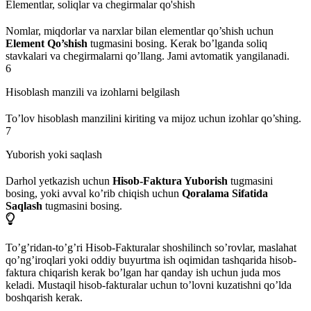
Elementlar, soliqlar va chegirmalar qo'shish
Nomlar, miqdorlar va narxlar bilan elementlar qo’shish uchun
Element Qo’shish
tugmasini bosing. Kerak bo’lganda soliq
stavkalari va chegirmalarni qo’llang. Jami avtomatik yangilanadi.
6
Hisoblash manzili va izohlarni belgilash
To’lov hisoblash manzilini kiriting va mijoz uchun izohlar qo’shing.
7
Yuborish yoki saqlash
Darhol yetkazish uchun
Hisob-Faktura Yuborish
tugmasini
bosing, yoki avval ko’rib chiqish uchun
Qoralama Sifatida
Saqlash
tugmasini bosing.
To’g’ridan-to’g’ri Hisob-Fakturalar shoshilinch so’rovlar, maslahat
qo’ng’iroqlari yoki oddiy buyurtma ish oqimidan tashqarida hisob-
faktura chiqarish kerak bo’lgan har qanday ish uchun juda mos
keladi. Mustaqil hisob-fakturalar uchun to’lovni kuzatishni qo’lda
boshqarish kerak.