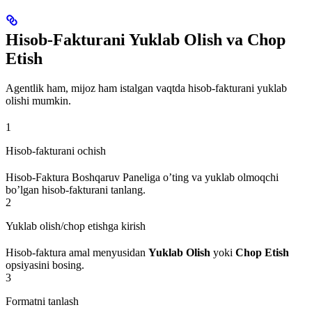
Hisob-Fakturani Yuklab Olish va Chop
Etish
Agentlik ham, mijoz ham istalgan vaqtda hisob-fakturani yuklab
olishi mumkin.
1
Hisob-fakturani ochish
Hisob-Faktura Boshqaruv Paneliga o’ting va yuklab olmoqchi
bo’lgan hisob-fakturani tanlang.
2
Yuklab olish/chop etishga kirish
Hisob-faktura amal menyusidan
Yuklab Olish
yoki
Chop Etish
opsiyasini bosing.
3
Formatni tanlash