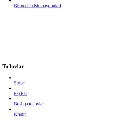
Bir nechta ish maydonlari
To'lovlar
Stripe
PayPal
Boshqa to'lovlar
Kredit