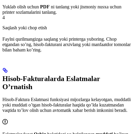
Yuklab olish uchun
PDF
ni tanlang yoki jismoniy nusxa uchun
printer sozlamalarini tanlang.
4
Saqlash yoki chop etish
Faylni qurilmangizga saqlang yoki printerga yuboring. Chop
etgandan so’ng, hisob-fakturani arxivlang yoki manfaatdor tomonlar
bilan baham ko’ring.
Hisob-Fakturalarda Eslatmalar
O’rnatish
Hisob-Faktura Eslatmasi funksiyasi mijozlarga kelayotgan, muddatli
yoki muddati o’tgan hisob-fakturalar haqida qo’lda kuzatmasdan
vaqtida to’lov olish uchun avtomatik xabar berish imkonini beradi.