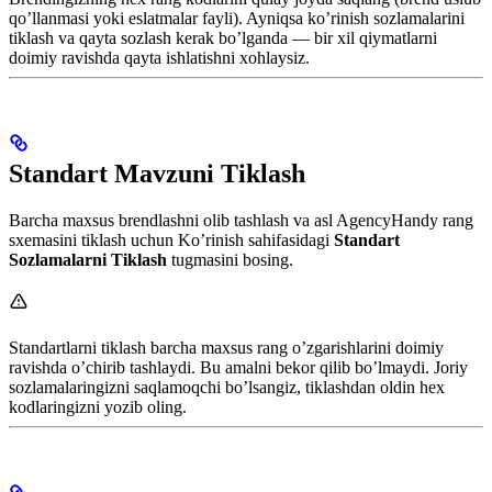
qo’llanmasi yoki eslatmalar fayli). Ayniqsa ko’rinish sozlamalarini
tiklash va qayta sozlash kerak bo’lganda — bir xil qiymatlarni
doimiy ravishda qayta ishlatishni xohlaysiz.
Standart Mavzuni Tiklash
Barcha maxsus brendlashni olib tashlash va asl AgencyHandy rang
sxemasini tiklash uchun Ko’rinish sahifasidagi
Standart
Sozlamalarni Tiklash
tugmasini bosing.
Standartlarni tiklash barcha maxsus rang o’zgarishlarini doimiy
ravishda o’chirib tashlaydi. Bu amalni bekor qilib bo’lmaydi. Joriy
sozlamalaringizni saqlamoqchi bo’lsangiz, tiklashdan oldin hex
kodlaringizni yozib oling.