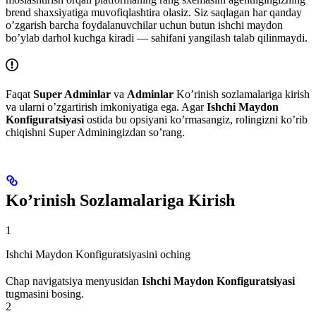
brend shaxsiyatiga muvofiqlashtira olasiz. Siz saqlagan har qanday
o’zgarish barcha foydalanuvchilar uchun butun ishchi maydon
bo’ylab darhol kuchga kiradi — sahifani yangilash talab qilinmaydi.
Faqat
Super Adminlar
va
Adminlar
Ko’rinish sozlamalariga kirish
va ularni o’zgartirish imkoniyatiga ega. Agar
Ishchi Maydon
Konfiguratsiyasi
ostida bu opsiyani ko’rmasangiz, rolingizni ko’rib
chiqishni Super Adminingizdan so’rang.
Ko’rinish Sozlamalariga Kirish
1
Ishchi Maydon Konfiguratsiyasini oching
Chap navigatsiya menyusidan
Ishchi Maydon Konfiguratsiyasi
tugmasini bosing.
2