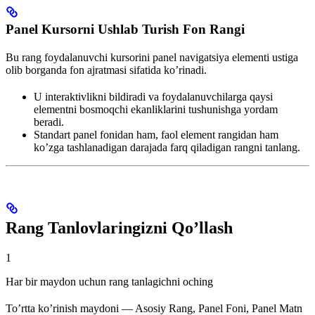
Panel Kursorni Ushlab Turish Fon Rangi
Bu rang foydalanuvchi kursorini panel navigatsiya elementi ustiga
olib borganda fon ajratmasi sifatida ko’rinadi.
U interaktivlikni bildiradi va foydalanuvchilarga qaysi
elementni bosmoqchi ekanliklarini tushunishga yordam
beradi.
Standart panel fonidan ham, faol element rangidan ham
ko’zga tashlanadigan darajada farq qiladigan rangni tanlang.
Rang Tanlovlaringizni Qo’llash
1
Har bir maydon uchun rang tanlagichni oching
To’rtta ko’rinish maydoni — Asosiy Rang, Panel Foni, Panel Matn