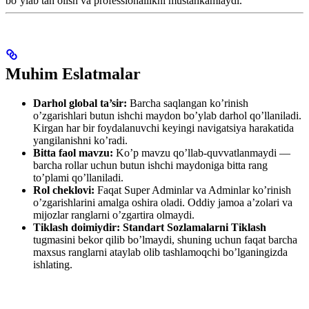
bo’ylab tan olish va professionallikni mustahkamlaydi.
Muhim Eslatmalar
Darhol global ta’sir:
Barcha saqlangan ko’rinish
o’zgarishlari butun ishchi maydon bo’ylab darhol qo’llaniladi.
Kirgan har bir foydalanuvchi keyingi navigatsiya harakatida
yangilanishni ko’radi.
Bitta faol mavzu:
Ko’p mavzu qo’llab-quvvatlanmaydi —
barcha rollar uchun butun ishchi maydoniga bitta rang
to’plami qo’llaniladi.
Rol cheklovi:
Faqat Super Adminlar va Adminlar ko’rinish
o’zgarishlarini amalga oshira oladi. Oddiy jamoa a’zolari va
mijozlar ranglarni o’zgartira olmaydi.
Tiklash doimiydir:
Standart Sozlamalarni Tiklash
tugmasini bekor qilib bo’lmaydi, shuning uchun faqat barcha
maxsus ranglarni ataylab olib tashlamoqchi bo’lganingizda
ishlating.