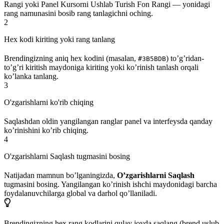
Rangi yoki Panel Kursorni Ushlab Turish Fon Rangi — yonidagi
rang namunasini bosib rang tanlagichni oching.
2
Hex kodi kiriting yoki rang tanlang
Brendingizning aniq hex kodini (masalan,
) to’g’ridan-
#3B5BDB
to’g’ri kiritish maydoniga kiriting yoki ko’rinish tanlash orqali
ko’lanka tanlang.
3
O'zgarishlarni ko'rib chiqing
Saqlashdan oldin yangilangan ranglar panel va interfeysda qanday
ko’rinishini ko’rib chiqing.
4
O'zgarishlarni Saqlash tugmasini bosing
Natijadan mamnun bo’lganingizda,
O’zgarishlarni Saqlash
tugmasini bosing. Yangilangan ko’rinish ishchi maydonidagi barcha
foydalanuvchilarga global va darhol qo’llaniladi.
Brendingizning hex rang kodlarini qulay joyda saqlang (brend uslub