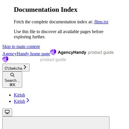
Documentation Index
Fetch the complete documentation index at:
/llms.txt
Use this file to discover all available pages before
exploring further.
Skip to main content
AgencyHandy
home page
O'zbekcha
Search...
⌘
K
Kirish
Kirish