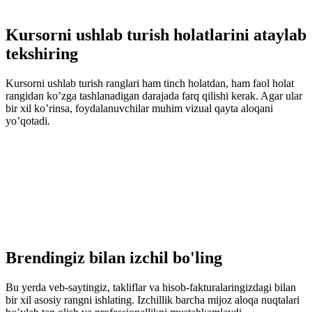
Kursorni ushlab turish holatlarini ataylab
tekshiring
Kursorni ushlab turish ranglari ham tinch holatdan, ham faol holat
rangidan ko’zga tashlanadigan darajada farq qilishi kerak. Agar ular
bir xil ko’rinsa, foydalanuvchilar muhim vizual qayta aloqani
yo’qotadi.
Brendingiz bilan izchil bo'ling
Bu yerda veb-saytingiz, takliflar va hisob-fakturalaringizdagi bilan
bir xil asosiy rangni ishlating. Izchillik barcha mijoz aloqa nuqtalari