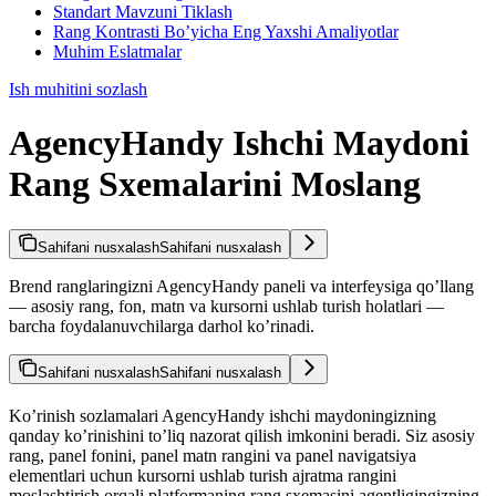
Standart Mavzuni Tiklash
Rang Kontrasti Bo’yicha Eng Yaxshi Amaliyotlar
Muhim Eslatmalar
Ish muhitini sozlash
AgencyHandy Ishchi Maydoni
Rang Sxemalarini Moslang
Sahifani nusxalash
Sahifani nusxalash
Brend ranglaringizni AgencyHandy paneli va interfeysiga qo’llang
— asosiy rang, fon, matn va kursorni ushlab turish holatlari —
barcha foydalanuvchilarga darhol ko’rinadi.
Sahifani nusxalash
Sahifani nusxalash
Ko’rinish sozlamalari AgencyHandy ishchi maydoningizning
qanday ko’rinishini to’liq nazorat qilish imkonini beradi. Siz asosiy
rang, panel fonini, panel matn rangini va panel navigatsiya
elementlari uchun kursorni ushlab turish ajratma rangini
moslashtirish orqali platformaning rang sxemasini agentligingizning