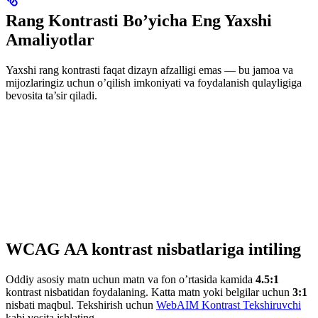
Rang Kontrasti Bo’yicha Eng Yaxshi
Amaliyotlar
Yaxshi rang kontrasti faqat dizayn afzalligi emas — bu jamoa va
mijozlaringiz uchun o’qilish imkoniyati va foydalanish qulayligiga
bevosita ta’sir qiladi.
WCAG AA kontrast nisbatlariga intiling
Oddiy asosiy matn uchun matn va fon o’rtasida kamida
4.5:1
kontrast nisbatidan foydalaning. Katta matn yoki belgilar uchun
3:1
nisbati maqbul. Tekshirish uchun
WebAIM Kontrast Tekshiruvchi
kabi vosita ishlating.