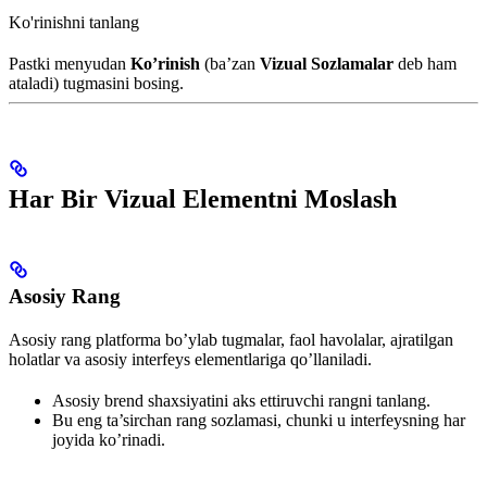
Ko'rinishni tanlang
Pastki menyudan
Ko’rinish
(ba’zan
Vizual Sozlamalar
deb ham
ataladi) tugmasini bosing.
Har Bir Vizual Elementni Moslash
Asosiy Rang
Asosiy rang platforma bo’ylab tugmalar, faol havolalar, ajratilgan
holatlar va asosiy interfeys elementlariga qo’llaniladi.
Asosiy brend shaxsiyatini aks ettiruvchi rangni tanlang.
Bu eng ta’sirchan rang sozlamasi, chunki u interfeysning har
joyida ko’rinadi.