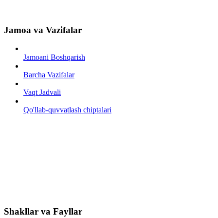
Jamoa va Vazifalar
Jamoani Boshqarish
Barcha Vazifalar
Vaqt Jadvali
Qo'llab-quvvatlash chiptalari
Shakllar va Fayllar