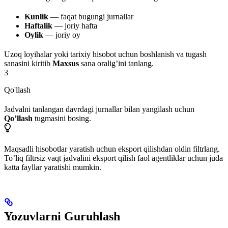
Kunlik
— faqat bugungi jurnallar
Haftalik
— joriy hafta
Oylik
— joriy oy
Uzoq loyihalar yoki tarixiy hisobot uchun boshlanish va tugash
sanasini kiritib
Maxsus
sana oralig’ini tanlang.
3
Qo'llash
Jadvalni tanlangan davrdagi jurnallar bilan yangilash uchun
Qo’llash
tugmasini bosing.
Maqsadli hisobotlar yaratish uchun eksport qilishdan oldin filtrlang.
To’liq filtrsiz vaqt jadvalini eksport qilish faol agentliklar uchun juda
katta fayllar yaratishi mumkin.
Yozuvlarni Guruhlash