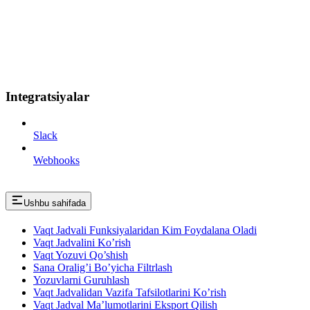
Integratsiyalar
Slack
Webhooks
Ushbu sahifada
Vaqt Jadvali Funksiyalaridan Kim Foydalana Oladi
Vaqt Jadvalini Ko’rish
Vaqt Yozuvi Qo’shish
Sana Oralig’i Bo’yicha Filtrlash
Yozuvlarni Guruhlash
Vaqt Jadvalidan Vazifa Tafsilotlarini Ko’rish
Vaqt Jadval Ma’lumotlarini Eksport Qilish