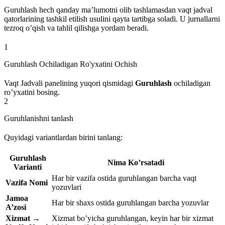
Guruhlash hech qanday ma’lumotni olib tashlamasdan vaqt jadval
qatorlarining tashkil etilish usulini qayta tartibga soladi. U jurnallarni
tezroq o’qish va tahlil qilishga yordam beradi.
1
Guruhlash Ochiladigan Ro'yxatini Ochish
Vaqt Jadvali panelining yuqori qismidagi
Guruhlash
ochiladigan
ro’yxatini bosing.
2
Guruhlanishni tanlash
Quyidagi variantlardan birini tanlang:
Guruhlash
Nima Ko’rsatadi
Varianti
Har bir vazifa ostida guruhlangan barcha vaqt
Vazifa Nomi
yozuvlari
Jamoa
Har bir shaxs ostida guruhlangan barcha yozuvlar
A’zosi
Xizmat →
Xizmat bo’yicha guruhlangan, keyin har bir xizmat