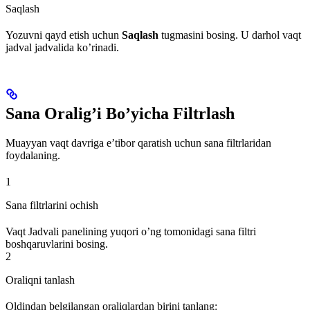
Saqlash
Yozuvni qayd etish uchun
Saqlash
tugmasini bosing. U darhol vaqt
jadval jadvalida ko’rinadi.
Sana Oralig’i Bo’yicha Filtrlash
Muayyan vaqt davriga e’tibor qaratish uchun sana filtrlaridan
foydalaning.
1
Sana filtrlarini ochish
Vaqt Jadvali panelining yuqori o’ng tomonidagi sana filtri
boshqaruvlarini bosing.
2
Oraliqni tanlash
Oldindan belgilangan oraliqlardan birini tanlang: