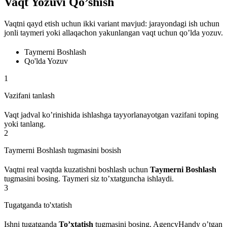
Vaqt Yozuvi Qo’shish
Vaqtni qayd etish uchun ikki variant mavjud: jarayondagi ish uchun
jonli taymeri yoki allaqachon yakunlangan vaqt uchun qo’lda yozuv.
Taymerni Boshlash
Qo'lda Yozuv
1
Vazifani tanlash
Vaqt jadval ko’rinishida ishlashga tayyorlanayotgan vazifani toping
yoki tanlang.
2
Taymerni Boshlash tugmasini bosish
Vaqtni real vaqtda kuzatishni boshlash uchun
Taymerni Boshlash
tugmasini bosing. Taymeri siz to’xtatguncha ishlaydi.
3
Tugatganda to'xtatish
Ishni tugatganda
To’xtatish
tugmasini bosing. AgencyHandy o’tgan