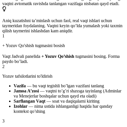
vaqtni avtomatik ravishda tanlangan vazifaga nisbatan qayd etadi.
Aniq kuzatishni ta’minlash uchun faol, real vaqt ishlari uchun
taymeridan foydalaning. Vaqtni keyin qo’lda yumalash yoki taxmin
qilish taymerini ishlashdan kam aniqdir.
1
+ Yozuv Qo'shish tugmasini bosish
Vaqt Jadvali panelida
+ Yozuv Qo’shish
tugmasini bosing. Forma
paydo bo’ladi.
2
Yozuv tafsilotlarini to'ldirish
Vazifa
— bu vaqt tegishli bo’lgan vazifani tanlang
Jamoa A’zosi
— vaqtni to’g’ri shaxsga tayinlang (Adminlar
va Menejerlar boshqalar uchun qayd eta oladi)
Sarflangan Vaqt
— soat va daqiqalarni kiriting
Izohlar
— nima ustida ishlanganligi haqida har qanday
kontekst qo’shing
3