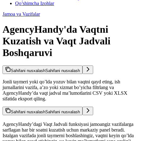
Qo’shimcha Izohlar
Jamoa va Vazifalar
AgencyHandy'da Vaqtni
Kuzatish va Vaqt Jadvali
Boshqaruvi
Sahifani nusxalash
Sahifani nusxalash
Jonli taymeri yoki qo’lda yozuv bilan vaqtni qayd eting, ish
jurnallarini vazifa, a’zo yoki xizmat bo’yicha filtrlang va
AgencyHandy’da vaqt jadval ma’lumotlarini CSV yoki XLSX
sifatida eksport qiling.
Sahifani nusxalash
Sahifani nusxalash
AgencyHandy’dagi Vaqt Jadvali funksiyasi jamoangiz vazifalarga
sarflagan har bir soatni kuzatish uchun markaziy panel beradi.
Istalgan vazifada jonli taymerni boshlashingiz, vaqtni keyin qo’lda