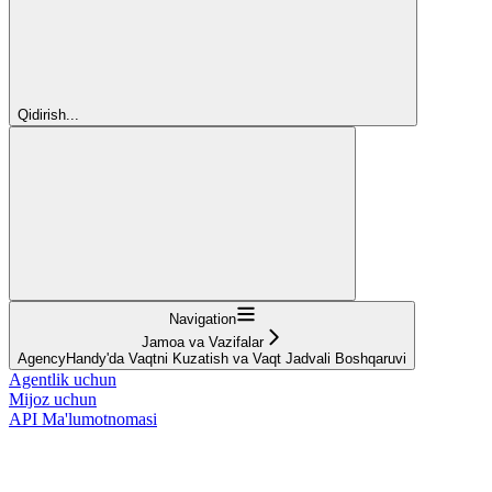
Qidirish...
Navigation
Jamoa va Vazifalar
AgencyHandy'da Vaqtni Kuzatish va Vaqt Jadvali Boshqaruvi
Agentlik uchun
Mijoz uchun
API Ma'lumotnomasi