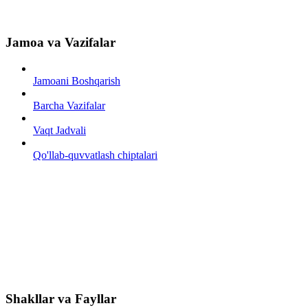
Jamoa va Vazifalar
Jamoani Boshqarish
Barcha Vazifalar
Vaqt Jadvali
Qo'llab-quvvatlash chiptalari
Shakllar va Fayllar