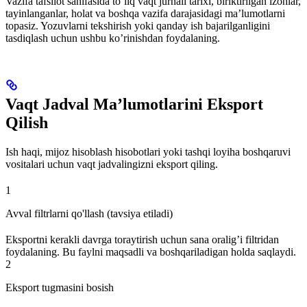
Vazifa tafsilot sahifasida to’liq vaqt jurnali tarixi, biriktirilgan izohlar,
tayinlanganlar, holat va boshqa vazifa darajasidagi ma’lumotlarni
topasiz. Yozuvlarni tekshirish yoki qanday ish bajarilganligini
tasdiqlash uchun ushbu ko’rinishdan foydalaning.
Vaqt Jadval Ma’lumotlarini Eksport
Qilish
Ish haqi, mijoz hisoblash hisobotlari yoki tashqi loyiha boshqaruvi
vositalari uchun vaqt jadvalingizni eksport qiling.
1
Avval filtrlarni qo'llash (tavsiya etiladi)
Eksportni kerakli davrga toraytirish uchun sana oralig’i filtridan
foydalaning. Bu faylni maqsadli va boshqariladigan holda saqlaydi.
2
Eksport tugmasini bosish