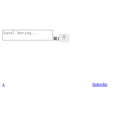
⌘
I
x
linkedin