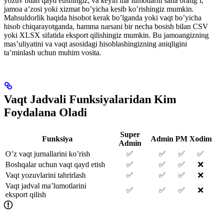
yozuv bilan qayd etishingiz, va keyin ma’lumotlarni sana oralig’i,
jamoa a’zosi yoki xizmat bo’yicha kesib ko’rishingiz mumkin.
Mahsuldorlik haqida hisobot kerak bo’lganda yoki vaqt bo’yicha
hisob chiqarayotganda, hamma narsani bir necha bosish bilan CSV
yoki XLSX sifatida eksport qilishingiz mumkin. Bu jamoangizning
mas’uliyatini va vaqt asosidagi hisoblashingizning aniqligini
ta’minlash uchun muhim vosita.
Vaqt Jadvali Funksiyalaridan Kim
Foydalana Oladi
Super
Funksiya
Admin
PM
Xodim
Admin
O’z vaqt jurnallarini ko’rish
✅
✅
✅
✅
Boshqalar uchun vaqt qayd etish
✅
✅
✅
❌
Vaqt yozuvlarini tahrirlash
✅
✅
✅
❌
Vaqt jadval ma’lumotlarini
✅
✅
✅
❌
eksport qilish