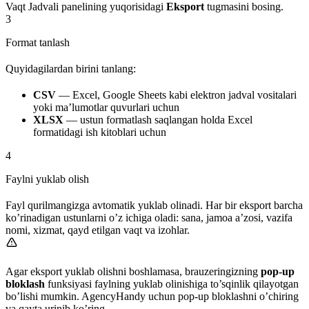
Vaqt Jadvali panelining yuqorisidagi
Eksport
tugmasini bosing.
3
Format tanlash
Quyidagilardan birini tanlang:
CSV
— Excel, Google Sheets kabi elektron jadval vositalari
yoki ma’lumotlar quvurlari uchun
XLSX
— ustun formatlash saqlangan holda Excel
formatidagi ish kitoblari uchun
4
Faylni yuklab olish
Fayl qurilmangizga avtomatik yuklab olinadi. Har bir eksport barcha
ko’rinadigan ustunlarni o’z ichiga oladi: sana, jamoa a’zosi, vazifa
nomi, xizmat, qayd etilgan vaqt va izohlar.
Agar eksport yuklab olishni boshlamasa, brauzeringizning
pop-up
bloklash
funksiyasi faylning yuklab olinishiga to’sqinlik qilayotgan
bo’lishi mumkin. AgencyHandy uchun pop-up bloklashni o’chiring
va qayta urinib ko’ring.