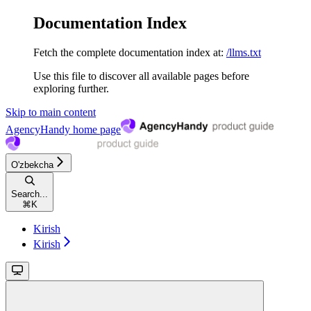
Documentation Index
Fetch the complete documentation index at:
/llms.txt
Use this file to discover all available pages before
exploring further.
Skip to main content
AgencyHandy
home page
O'zbekcha
Search...
⌘
K
Kirish
Kirish