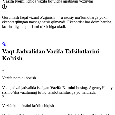
Vazifa Nomi
ichida vazifa bo’yicha ajratilgan yozuvlar
Guruhlash faqat vizual o’zgarish — u asosiy ma’lumotlarga yoki
eksport qilingan narsaga ta’sir qilmaydi. Eksportlar har doim barcha
ko’rinadigan qatorlarni o’z ichiga oladi.
Vaqt Jadvalidan Vazifa Tafsilotlarini
Ko’rish
1
Vazifa nomini bosish
Vaqt jadval jadvalida istalgan
Vazifa Nomini
bosing. AgencyHandy
sizni o’sha vazifaning to’liq tafsilot sahifasiga yo’naltiradi.
2
Vazifa kontekstini ko'rib chiqish