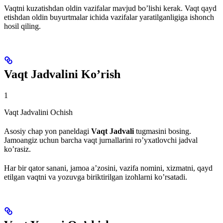
Vaqtni kuzatishdan oldin vazifalar mavjud bo’lishi kerak. Vaqt qayd
etishdan oldin buyurtmalar ichida vazifalar yaratilganligiga ishonch
hosil qiling.
Vaqt Jadvalini Ko’rish
1
Vaqt Jadvalini Ochish
Asosiy chap yon paneldagi
Vaqt Jadvali
tugmasini bosing.
Jamoangiz uchun barcha vaqt jurnallarini ro’yxatlovchi jadval
ko’rasiz.
Har bir qator sanani, jamoa a’zosini, vazifa nomini, xizmatni, qayd
etilgan vaqtni va yozuvga biriktirilgan izohlarni ko’rsatadi.