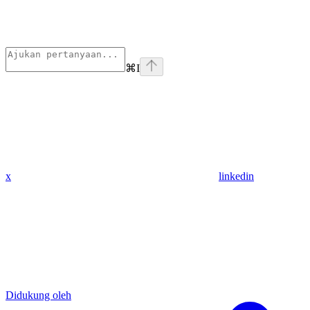
⌘
I
x
linkedin
Didukung oleh