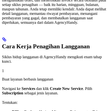
menghasilkan order, dan menerbitkan invoice secara otomatis pada
setiap siklus penagihan — baik itu harian, mingguan, bulanan,
maupun tahunan. Anda tetap memiliki kendali: Anda dapat melihat
detail langganan, memantau riwayat pembayaran, menangani
pembayaran yang gagal, dan membatalkan langganan saat
diperlukan, semuanya dari dalam AgencyHandy.
Cara Kerja Penagihan Langganan
Siklus hidup langganan di AgencyHandy mengikuti enam tahap
kunci.
1
Buat layanan berbasis langganan
Navigasi ke
Services
dan klik
Create New Service
. Pilih
Subscription
sebagai jenis layanan.
Tentukan: