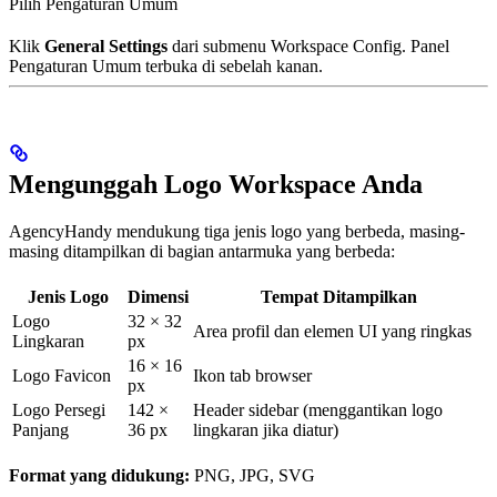
Pilih Pengaturan Umum
Klik
General Settings
dari submenu Workspace Config. Panel
Pengaturan Umum terbuka di sebelah kanan.
Mengunggah Logo Workspace Anda
AgencyHandy mendukung tiga jenis logo yang berbeda, masing-
masing ditampilkan di bagian antarmuka yang berbeda:
Jenis Logo
Dimensi
Tempat Ditampilkan
Logo
32 × 32
Area profil dan elemen UI yang ringkas
Lingkaran
px
16 × 16
Logo Favicon
Ikon tab browser
px
Logo Persegi
142 ×
Header sidebar (menggantikan logo
Panjang
36 px
lingkaran jika diatur)
Format yang didukung:
PNG, JPG, SVG