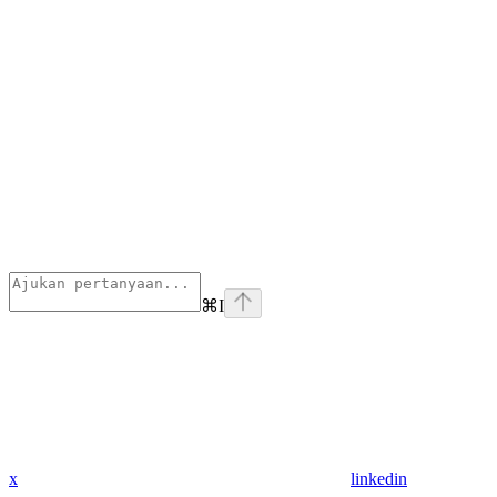
⌘
I
x
linkedin