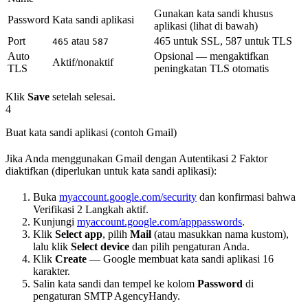
Gunakan kata sandi khusus
Password
Kata sandi aplikasi
aplikasi (lihat di bawah)
Port
atau
465 untuk SSL, 587 untuk TLS
465
587
Auto
Opsional — mengaktifkan
Aktif/nonaktif
TLS
peningkatan TLS otomatis
Klik
Save
setelah selesai.
4
Buat kata sandi aplikasi (contoh Gmail)
Jika Anda menggunakan Gmail dengan Autentikasi 2 Faktor
diaktifkan (diperlukan untuk kata sandi aplikasi):
Buka
myaccount.google.com/security
dan konfirmasi bahwa
Verifikasi 2 Langkah aktif.
Kunjungi
myaccount.google.com/apppasswords
.
Klik
Select app
, pilih
Mail
(atau masukkan nama kustom),
lalu klik
Select device
dan pilih pengaturan Anda.
Klik
Create
— Google membuat kata sandi aplikasi 16
karakter.
Salin kata sandi dan tempel ke kolom
Password
di
pengaturan SMTP AgencyHandy.