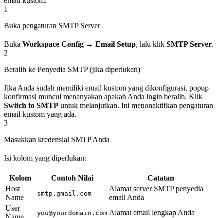
email kustom.
1
Buka pengaturan SMTP Server
Buka
Workspace Config → Email Setup
, lalu klik
SMTP Server
.
2
Beralih ke Penyedia SMTP (jika diperlukan)
Jika Anda sudah memiliki email kustom yang dikonfigurasi, popup
konfirmasi muncul menanyakan apakah Anda ingin beralih. Klik
Switch to SMTP
untuk melanjutkan. Ini menonaktifkan pengaturan
email kustom yang ada.
3
Masukkan kredensial SMTP Anda
Isi kolom yang diperlukan:
Kolom
Contoh Nilai
Catatan
Host
Alamat server SMTP penyedia
smtp.gmail.com
Name
email Anda
User
Alamat email lengkap Anda
you@yourdomain.com
Name