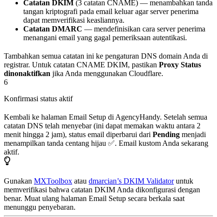
Catatan DKIM
(3 catatan CNAME) — menambahkan tanda
tangan kriptografi pada email keluar agar server penerima
dapat memverifikasi keasliannya.
Catatan DMARC
— mendefinisikan cara server penerima
menangani email yang gagal pemeriksaan autentikasi.
Tambahkan semua catatan ini ke pengaturan DNS domain Anda di
registrar. Untuk catatan CNAME DKIM, pastikan
Proxy Status
dinonaktifkan
jika Anda menggunakan Cloudflare.
6
Konfirmasi status aktif
Kembali ke halaman Email Setup di AgencyHandy. Setelah semua
catatan DNS telah menyebar (ini dapat memakan waktu antara 2
menit hingga 2 jam), status email diperbarui dari
Pending
menjadi
menampilkan tanda centang hijau ✅. Email kustom Anda sekarang
aktif.
Gunakan
MXToolbox
atau
dmarcian’s DKIM Validator
untuk
memverifikasi bahwa catatan DKIM Anda dikonfigurasi dengan
benar. Muat ulang halaman Email Setup secara berkala saat
menunggu penyebaran.