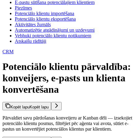
E-pastu sūtīšana potenciālajiem klientiem
Piezīmes
Potenciālo klientu importēšana
Potenciālo klientu eksportēšana
Aktivitātes žurnāls
Automatizētie atgādinājumi un uzdevumi
Vebhuki potenciālo klientu notikumiem
Atskaišu rādītāji
CRM
Potenciālo klientu pārvaldība:
konveijers, e-pasts un klienta
konvertēšana
Kopēt lapu
Kopēt lapu
Pārvaldiet savu pārdošanas konveijeru ar Kanban dēli — izsekojiet
potenciālo klientu posmus, filtrējiet pēc aģenta vai avota, sūtiet e-
pastus un konvertējiet potenciālos klientus par klientiem.