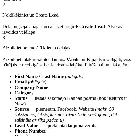
2
Noklikšķiniet uz Create Lead
Dēļa augšējā labajā stūrī atlasiet pogu
+ Create Lead
. Atveras
izveides veidlapa.
3
Aizpildiet potenciālā klienta detaļas
Aizpildiet tālāk norādītos laukus.
Vārds
un
E-pasts
ir obligāti; viss
pārējais ir neobligāts, bet ieteicams labākai filtrēšanai un atskaitēm.
First Name / Last Name
(obligāts)
Email
(obligāts)
Company Name
Category
Status
— iestata sākotnējo Kanban posmu (noklusējums ir
New)
Source
— piemēram, Facebook, Website
(maks. 50
rakstzīmes; teksts, kas pārsniedz šo ierobežojumu, tiek
saīsināts ar rīka padomu)
Lead Value
— aprēķinātā darījuma vērtība
Phone Number