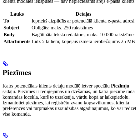
klienta modāles iekšpuses — nav nepieciešams ārējs e-pasta klients.
Lauks
Detaļas
To
Iepriekš aizpildīts ar potenciālā klienta e-pasta adresi
Subject
Obligāts; maks. 250 rakstzīmes
Body
Bagātināta teksta redaktors; maks. 10 000 rakstzīmes
Attachments
Līdz 5 failiem; kopējais izmēra ierobežojums 25 MB
Piezīmes
Katrs potenciālais klients detaļu modālē ietver speciālu
Piezīmju
sadaļu. Piezīmes ir rediģējamas un dzēšamas, un katra piezīme rāda
komandas locekļa, kurš to uzrakstīja, vārdu kopā ar laikspiedolu.
Izmantojiet piezīmes, lai reģistrētu zvanu kopsavilkumus, klienta
preferences vai turpmākās uzraudzības atgādinājumus, ko var redzēt
visa komanda.