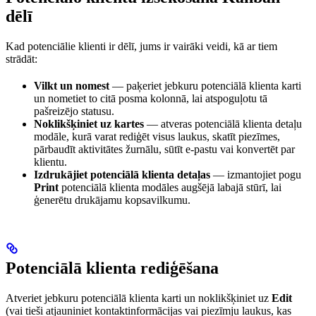
dēlī
Kad potenciālie klienti ir dēlī, jums ir vairāki veidi, kā ar tiem
strādāt:
Vilkt un nomest
— paķeriet jebkuru potenciālā klienta karti
un nometiet to citā posma kolonnā, lai atspoguļotu tā
pašreizējo statusu.
Noklikšķiniet uz kartes
— atveras potenciālā klienta detaļu
modāle, kurā varat rediģēt visus laukus, skatīt piezīmes,
pārbaudīt aktivitātes žurnālu, sūtīt e-pastu vai konvertēt par
klientu.
Izdrukājiet potenciālā klienta detaļas
— izmantojiet pogu
Print
potenciālā klienta modāles augšējā labajā stūrī, lai
ģenerētu drukājamu kopsavilkumu.
Potenciālā klienta rediģēšana
Atveriet jebkuru potenciālā klienta karti un noklikšķiniet uz
Edit
(vai tieši atjauniniet kontaktinformācijas vai piezīmju laukus, kas