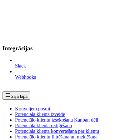
Integrācijas
Slack
Webhooks
Šajā lapā
Konveijera posmi
Potenciālā klienta izveide
Potenciālo klientu izsekošana Kanban dēlī
Potenciālā klienta rediģēšana
Potenciālā klienta konvertēšana par klientu
Potenciālo klientu filtrēšana un meklēšana