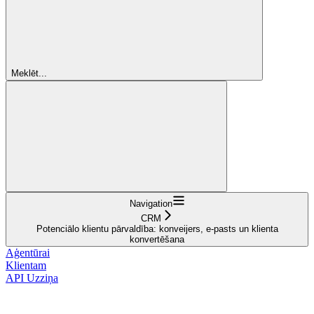
Meklēt...
Navigation
CRM
Potenciālo klientu pārvaldība: konveijers, e-pasts un klienta
konvertēšana
Aģentūrai
Klientam
API Uzziņa