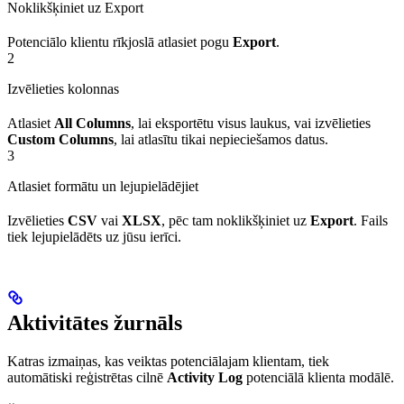
Noklikšķiniet uz Export
Potenciālo klientu rīkjoslā atlasiet pogu
Export
.
2
Izvēlieties kolonnas
Atlasiet
All Columns
, lai eksportētu visus laukus, vai izvēlieties
Custom Columns
, lai atlasītu tikai nepieciešamos datus.
3
Atlasiet formātu un lejupielādējiet
Izvēlieties
CSV
vai
XLSX
, pēc tam noklikšķiniet uz
Export
. Fails
tiek lejupielādēts uz jūsu ierīci.
Aktivitātes žurnāls
Katras izmaiņas, kas veiktas potenciālajam klientam, tiek
automātiski reģistrētas cilnē
Activity Log
potenciālā klienta modālē.