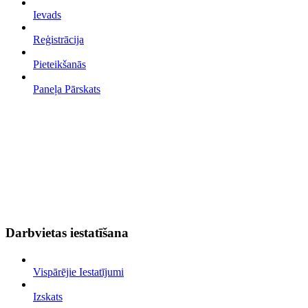
Ievads
Reģistrācija
Pieteikšanās
Paneļa Pārskats
Darbvietas iestatīšana
Vispārējie Iestatījumi
Izskats