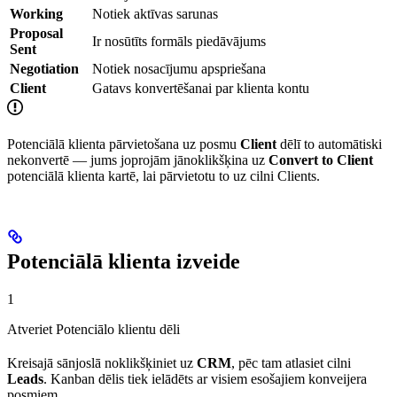
Working
Notiek aktīvas sarunas
Proposal
Ir nosūtīts formāls piedāvājums
Sent
Negotiation
Notiek nosacījumu apspriešana
Client
Gatavs konvertēšanai par klienta kontu
Potenciālā klienta pārvietošana uz posmu
Client
dēlī to automātiski
nekonvertē — jums joprojām jānoklikšķina uz
Convert to Client
potenciālā klienta kartē, lai pārvietotu to uz cilni Clients.
Potenciālā klienta izveide
1
Atveriet Potenciālo klientu dēli
Kreisajā sānjoslā noklikšķiniet uz
CRM
, pēc tam atlasiet cilni
Leads
. Kanban dēlis tiek ielādēts ar visiem esošajiem konveijera
posmiem.