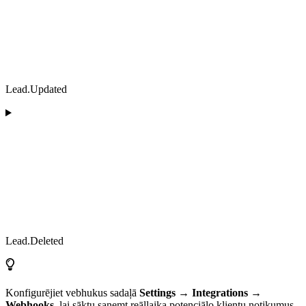
Lead.Updated
Lead.Deleted
Konfigurējiet vebhukus sadaļā
Settings → Integrations →
Webhooks
, lai sāktu saņemt reāllaika potenciālo klientu notikumus