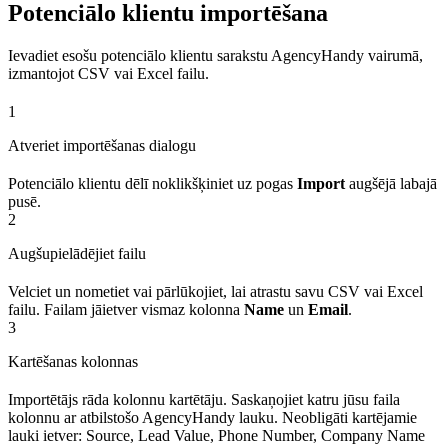
Potenciālo klientu importēšana
Ievadiet esošu potenciālo klientu sarakstu AgencyHandy vairumā,
izmantojot CSV vai Excel failu.
1
Atveriet importēšanas dialogu
Potenciālo klientu dēlī noklikšķiniet uz pogas
Import
augšējā labajā
pusē.
2
Augšupielādējiet failu
Velciet un nometiet vai pārlūkojiet, lai atrastu savu CSV vai Excel
failu. Failam jāietver vismaz kolonna
Name
un
Email
.
3
Kartēšanas kolonnas
Importētājs rāda kolonnu kartētāju. Saskaņojiet katru jūsu faila
kolonnu ar atbilstošo AgencyHandy lauku. Neobligāti kartējamie
lauki ietver: Source, Lead Value, Phone Number, Company Name