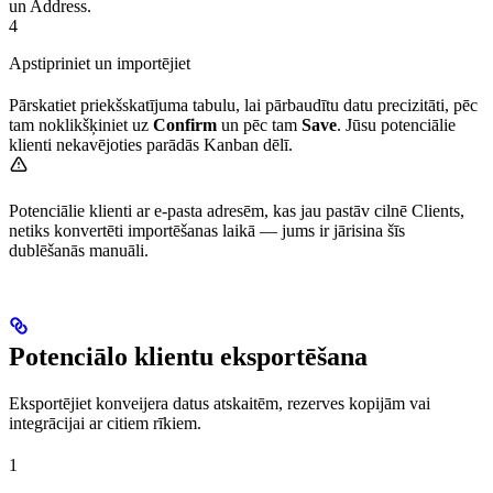
un Address.
4
Apstipriniet un importējiet
Pārskatiet priekšskatījuma tabulu, lai pārbaudītu datu precizitāti, pēc
tam noklikšķiniet uz
Confirm
un pēc tam
Save
. Jūsu potenciālie
klienti nekavējoties parādās Kanban dēlī.
Potenciālie klienti ar e-pasta adresēm, kas jau pastāv cilnē Clients,
netiks konvertēti importēšanas laikā — jums ir jārisina šīs
dublēšanās manuāli.
Potenciālo klientu eksportēšana
Eksportējiet konveijera datus atskaitēm, rezerves kopijām vai
integrācijai ar citiem rīkiem.
1