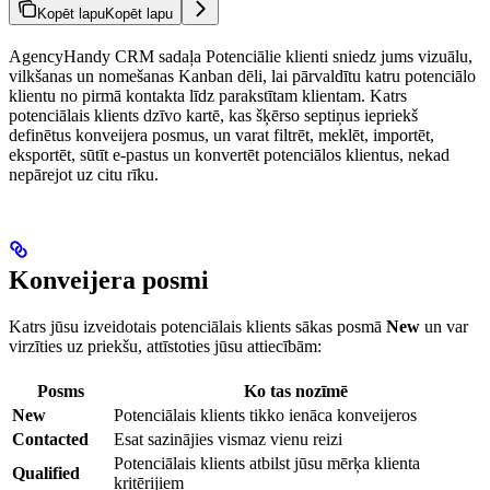
Kopēt lapu
Kopēt lapu
AgencyHandy CRM sadaļa Potenciālie klienti sniedz jums vizuālu,
vilkšanas un nomešanas Kanban dēli, lai pārvaldītu katru potenciālo
klientu no pirmā kontakta līdz parakstītam klientam. Katrs
potenciālais klients dzīvo kartē, kas šķērso septiņus iepriekš
definētus konveijera posmus, un varat filtrēt, meklēt, importēt,
eksportēt, sūtīt e-pastus un konvertēt potenciālos klientus, nekad
nepārejot uz citu rīku.
Konveijera posmi
Katrs jūsu izveidotais potenciālais klients sākas posmā
New
un var
virzīties uz priekšu, attīstoties jūsu attiecībām:
Posms
Ko tas nozīmē
New
Potenciālais klients tikko ienāca konveijeros
Contacted
Esat sazinājies vismaz vienu reizi
Potenciālais klients atbilst jūsu mērķa klienta
Qualified
kritērijiem