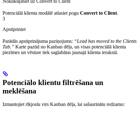
Noklikšķiniet uz Convert to Client
Potenciālā klienta modālē atlasiet pogu
Convert to Client
.
3
Apstipriniet
Parādās apstiprinājuma paziņojums:
“Lead has moved to the Clients
Tab.”
Karte pazūd no Kanban dēļa, un visas potenciālā klienta
piezīmes un vēsture tiek saglabātas jaunajā klienta ierakstā.
Potenciālo klientu filtrēšana un
meklēšana
Izmantojiet rīkjoslu virs Kanban dēļa, lai sašaurinātu redzamo: