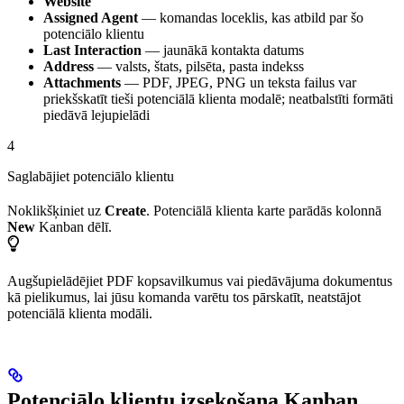
Website
Assigned Agent
— komandas loceklis, kas atbild par šo
potenciālo klientu
Last Interaction
— jaunākā kontakta datums
Address
— valsts, štats, pilsēta, pasta indekss
Attachments
— PDF, JPEG, PNG un teksta failus var
priekšskatīt tieši potenciālā klienta modalē; neatbalstīti formāti
piedāvā lejupielādi
4
Saglabājiet potenciālo klientu
Noklikšķiniet uz
Create
. Potenciālā klienta karte parādās kolonnā
New
Kanban dēlī.
Augšupielādējiet PDF kopsavilkumus vai piedāvājuma dokumentus
kā pielikumus, lai jūsu komanda varētu tos pārskatīt, neatstājot
potenciālā klienta modāli.
Potenciālo klientu izsekošana Kanban