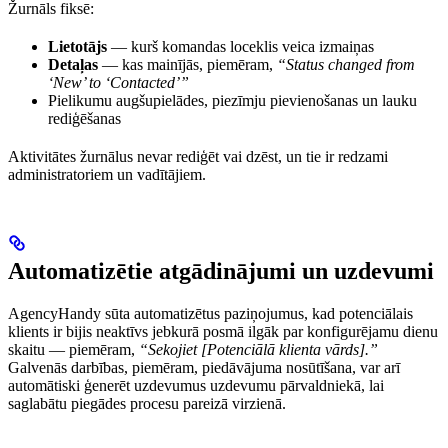
Žurnāls fiksē:
Lietotājs
— kurš komandas loceklis veica izmaiņas
Detaļas
— kas mainījās, piemēram,
“Status changed from
‘New’ to ‘Contacted’”
Pielikumu augšupielādes, piezīmju pievienošanas un lauku
rediģēšanas
Aktivitātes žurnālus nevar rediģēt vai dzēst, un tie ir redzami
administratoriem un vadītājiem.
Automatizētie atgādinājumi un uzdevumi
AgencyHandy sūta automatizētus paziņojumus, kad potenciālais
klients ir bijis neaktīvs jebkurā posmā ilgāk par konfigurējamu dienu
skaitu — piemēram,
“Sekojiet [Potenciālā klienta vārds].”
Galvenās darbības, piemēram, piedāvājuma nosūtīšana, var arī
automātiski ģenerēt uzdevumus uzdevumu pārvaldniekā, lai
saglabātu piegādes procesu pareizā virzienā.