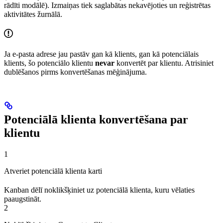
rādīti modālē). Izmaiņas tiek saglabātas nekavējoties un reģistrētas
aktivitātes žurnālā.
Ja e-pasta adrese jau pastāv gan kā klients, gan kā potenciālais
klients, šo potenciālo klientu
nevar
konvertēt par klientu. Atrisiniet
dublēšanos pirms konvertēšanas mēģinājuma.
Potenciālā klienta konvertēšana par
klientu
1
Atveriet potenciālā klienta karti
Kanban dēlī noklikšķiniet uz potenciālā klienta, kuru vēlaties
paaugstināt.
2