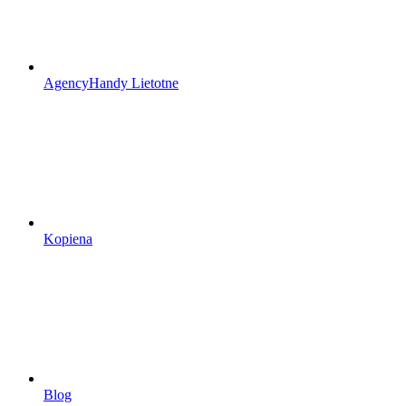
AgencyHandy Lietotne
Kopiena
Blog