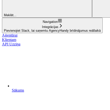
Meklēt...
Navigation
Integrācijas
Pievienojiet Slack, lai saņemtu AgencyHandy brīdinājumus reāllaikā
Aģentūrai
Klientam
API Uzziņa
Sākums