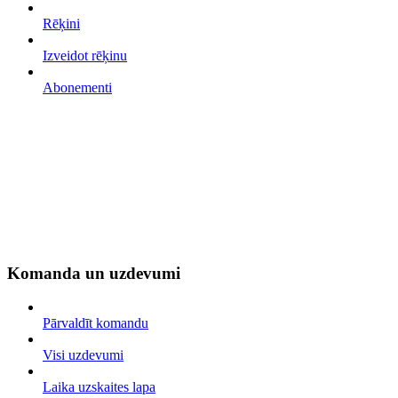
Rēķini
Izveidot rēķinu
Abonementi
Komanda un uzdevumi
Pārvaldīt komandu
Visi uzdevumi
Laika uzskaites lapa