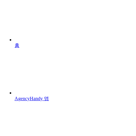
홈
AgencyHandy 앱