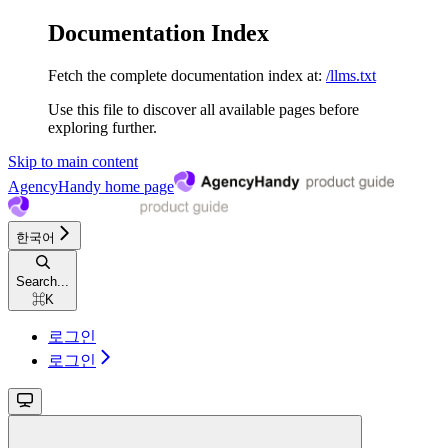
Documentation Index
Fetch the complete documentation index at:
/llms.txt
Use this file to discover all available pages before
exploring further.
Skip to main content
AgencyHandy
home page
한국어
Search...
⌘
K
로그인
로그인