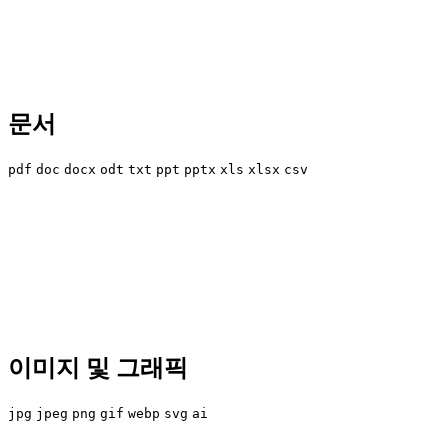
문서
pdf
doc
docx
odt
txt
ppt
pptx
xls
xlsx
csv
이미지 및 그래픽
jpg
jpeg
png
gif
webp
svg
ai