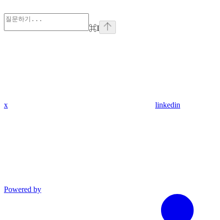
⌘
I
x
linkedin
Powered by