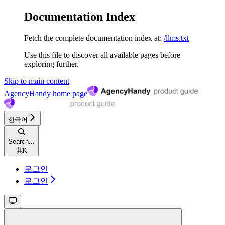
Documentation Index
Fetch the complete documentation index at:
/llms.txt
Use this file to discover all available pages before
exploring further.
Skip to main content
AgencyHandy
home page
한국어
Search...
⌘
K
로그인
로그인