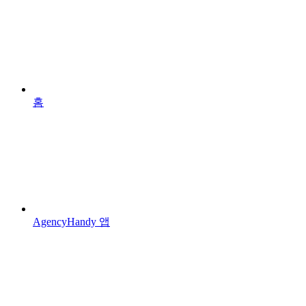
홈
AgencyHandy 앱