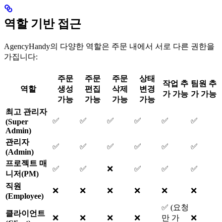
역할 기반 접근
AgencyHandy의 다양한 역할은 주문 내에서 서로 다른 권한을
가집니다:
주문
주문
주문
상태
작업 추
팀원 추
역할
생성
편집
삭제
변경
가 가능
가 가능
가능
가능
가능
가능
최고 관리자
✅
✅
✅
✅
✅
✅
(Super
Admin)
관리자
✅
✅
✅
✅
✅
✅
(Admin)
프로젝트 매
✅
✅
❌
✅
✅
✅
니저(PM)
직원
❌
❌
❌
❌
❌
❌
(Employee)
✅ (요청
클라이언트
❌
❌
❌
❌
만 가
❌