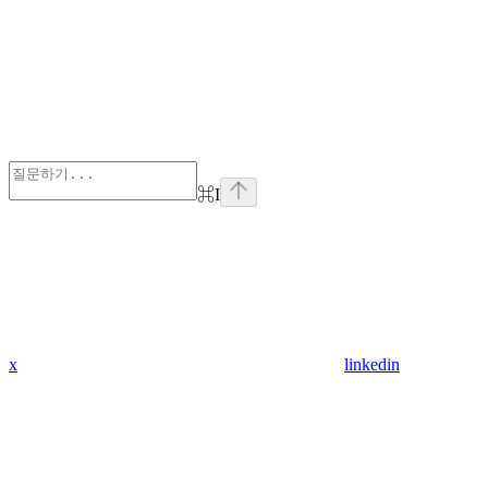
⌘
I
x
linkedin