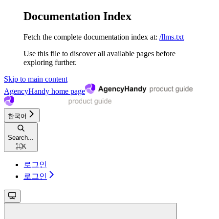
Documentation Index
Fetch the complete documentation index at:
/llms.txt
Use this file to discover all available pages before
exploring further.
Skip to main content
AgencyHandy
home page
한국어
Search...
⌘
K
로그인
로그인