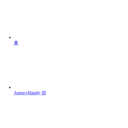
홈
AgencyHandy 앱