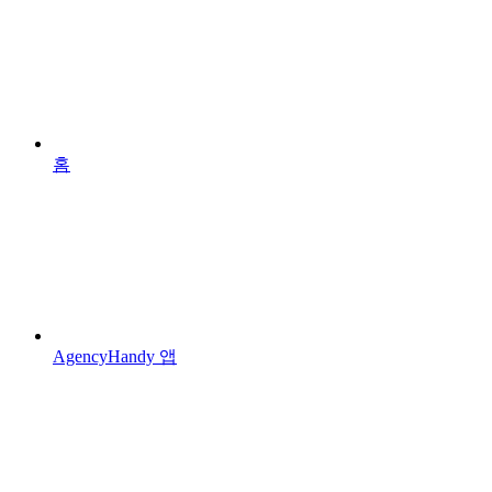
홈
AgencyHandy 앱