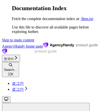
Documentation Index
Fetch the complete documentation index at:
/llms.txt
Use this file to discover all available pages before
exploring further.
Skip to main content
AgencyHandy
home page
한국어
Search...
⌘
K
로그인
로그인