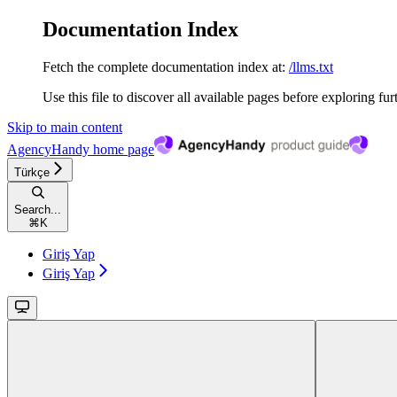
Documentation Index
Fetch the complete documentation index at:
/llms.txt
Use this file to discover all available pages before exploring fur
Skip to main content
AgencyHandy
home page
Türkçe
Search...
⌘
K
Giriş Yap
Giriş Yap