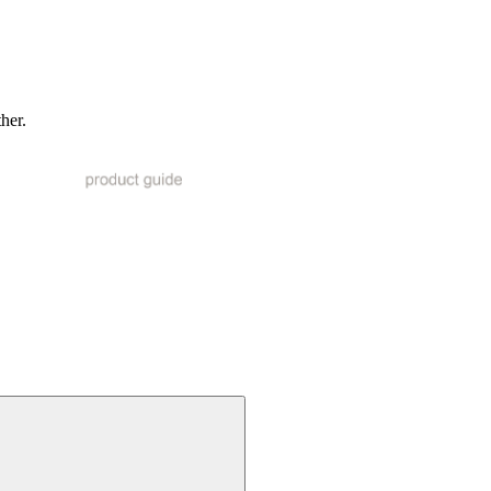
ther.