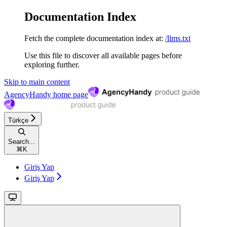
Documentation Index
Fetch the complete documentation index at:
/llms.txt
Use this file to discover all available pages before
exploring further.
Skip to main content
AgencyHandy
home page
Türkçe
Search...
⌘
K
Giriş Yap
Giriş Yap