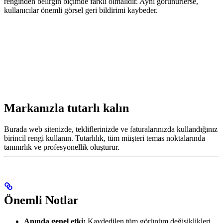
renginden belirgin biçimde farklı olmalıdır. Aynı görünürlerse,
kullanıcılar önemli görsel geri bildirimi kaybeder.
Markanızla tutarlı kalın
Burada web sitenizde, tekliflerinizde ve faturalarınızda kullandığınız
birincil rengi kullanın. Tutarlılık, tüm müşteri temas noktalarında
tanınırlık ve profesyonellik oluşturur.
Önemli Notlar
Anında genel etki:
Kaydedilen tüm görünüm değişiklikleri,