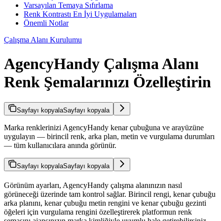
Varsayılan Temaya Sıfırlama
Renk Kontrastı En İyi Uygulamaları
Önemli Notlar
Çalışma Alanı Kurulumu
AgencyHandy Çalışma Alanı
Renk Şemalarınızı Özelleştirin
Sayfayı kopyala
Sayfayı kopyala
Marka renklerinizi AgencyHandy kenar çubuğuna ve arayüzüne
uygulayın — birincil renk, arka plan, metin ve vurgulama durumları
— tüm kullanıcılara anında görünür.
Sayfayı kopyala
Sayfayı kopyala
Görünüm ayarları, AgencyHandy çalışma alanınızın nasıl
görüneceği üzerinde tam kontrol sağlar. Birincil rengi, kenar çubuğu
arka planını, kenar çubuğu metin rengini ve kenar çubuğu gezinti
öğeleri için vurgulama rengini özelleştirerek platformun renk
şemasını ajansınızın marka kimliğiyle uyumlu hale getirebilirsiniz.