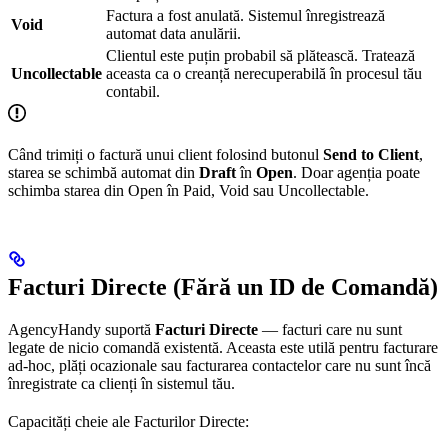
Factura a fost anulată. Sistemul înregistrează
Void
automat data anulării.
Clientul este puțin probabil să plătească. Tratează
Uncollectable
aceasta ca o creanță nerecuperabilă în procesul tău
contabil.
Când trimiți o factură unui client folosind butonul
Send to Client
,
starea se schimbă automat din
Draft
în
Open
. Doar agenția poate
schimba starea din Open în Paid, Void sau Uncollectable.
Facturi Directe (Fără un ID de Comandă)
AgencyHandy suportă
Facturi Directe
— facturi care nu sunt
legate de nicio comandă existentă. Aceasta este utilă pentru facturare
ad-hoc, plăți ocazionale sau facturarea contactelor care nu sunt încă
înregistrate ca clienți în sistemul tău.
Capacități cheie ale Facturilor Directe: