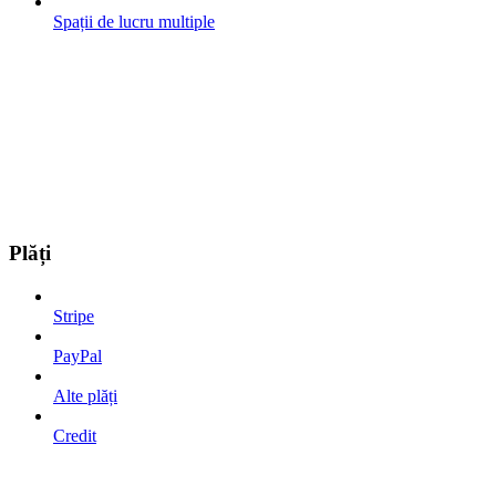
Spații de lucru multiple
Plăți
Stripe
PayPal
Alte plăți
Credit