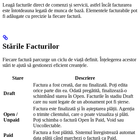
Leagă facturile direct de comenzi și servicii, astfel încât facturarea
este întotdeauna legată de munca de bază. Elementele facturabile pot
fi adăugate cu precizie la fiecare factură.
Stările Facturilor
Fiecare factură parcurge un ciclu de viață definit. Înțelegerea acestor
stări te ajută să gestionezi eficient creanțele.
Stare
Descriere
Factura a fost creată, dar nu finalizată. Poți edita
orice parte din ea. Odată pregătită, finalizează-o
Draft
schimbând starea în Open. Facturile în stadiu Draft
care nu sunt legate de un abonament pot fi șterse.
Factura este finalizată și în așteptarea plății. Agenția
Open /
o trimite clientului, care o poate vizualiza și plăti.
Unpaid
Poți schimba o factură Open în Paid, Void sau
Uncollectable.
Factura a fost plătită. Sistemul înregistrează automat
Paid
data plății când marchezi o factură ca Paid.