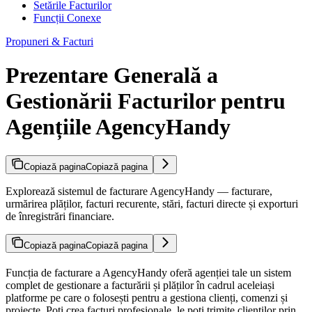
Setările Facturilor
Funcții Conexe
Propuneri & Facturi
Prezentare Generală a
Gestionării Facturilor pentru
Agențiile AgencyHandy
Copiază pagina
Copiază pagina
Explorează sistemul de facturare AgencyHandy — facturare,
urmărirea plăților, facturi recurente, stări, facturi directe și exporturi
de înregistrări financiare.
Copiază pagina
Copiază pagina
Funcția de facturare a AgencyHandy oferă agenției tale un sistem
complet de gestionare a facturării și plăților în cadrul aceleiași
platforme pe care o folosești pentru a gestiona clienți, comenzi și
proiecte. Poți crea facturi profesionale, le poți trimite clienților prin