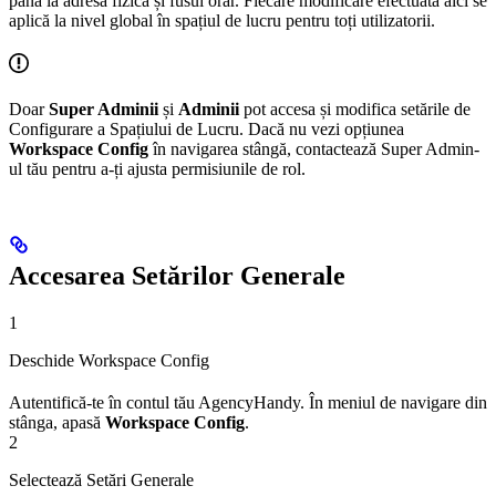
până la adresa fizică și fusul orar. Fiecare modificare efectuată aici se
aplică la nivel global în spațiul de lucru pentru toți utilizatorii.
Doar
Super Adminii
și
Adminii
pot accesa și modifica setările de
Configurare a Spațiului de Lucru. Dacă nu vezi opțiunea
Workspace Config
în navigarea stângă, contactează Super Admin-
ul tău pentru a-ți ajusta permisiunile de rol.
Accesarea Setărilor Generale
1
Deschide Workspace Config
Autentifică-te în contul tău AgencyHandy. În meniul de navigare din
stânga, apasă
Workspace Config
.
2
Selectează Setări Generale