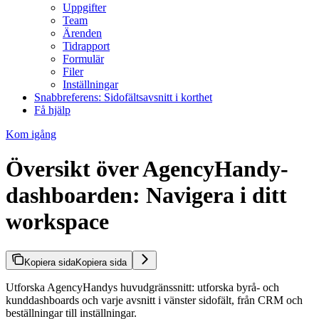
Uppgifter
Team
Ärenden
Tidrapport
Formulär
Filer
Inställningar
Snabbreferens: Sidofältsavsnitt i korthet
Få hjälp
Kom igång
Översikt över AgencyHandy-
dashboarden: Navigera i ditt
workspace
Kopiera sida
Kopiera sida
Utforska AgencyHandys huvudgränssnitt: utforska byrå- och
kunddashboards och varje avsnitt i vänster sidofält, från CRM och
beställningar till inställningar.