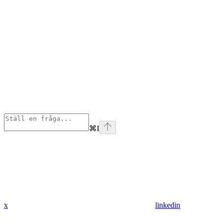
⌘
I
x
linkedin