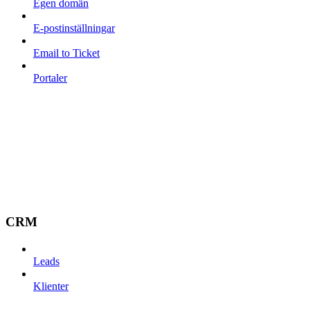
Egen domän
E-postinställningar
Email to Ticket
Portaler
CRM
Leads
Klienter