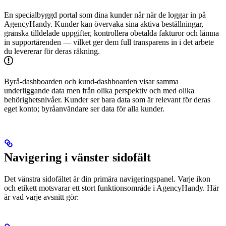
En specialbyggd portal som dina kunder når när de loggar in på
AgencyHandy. Kunder kan övervaka sina aktiva beställningar,
granska tilldelade uppgifter, kontrollera obetalda fakturor och lämna
in supportärenden — vilket ger dem full transparens in i det arbete
du levererar för deras räkning.
Byrå-dashboarden och kund-dashboarden visar samma
underliggande data men från olika perspektiv och med olika
behörighetsnivåer. Kunder ser bara data som är relevant för deras
eget konto; byråanvändare ser data för alla kunder.
Navigering i vänster sidofält
Det vänstra sidofältet är din primära navigeringspanel. Varje ikon
och etikett motsvarar ett stort funktionsområde i AgencyHandy. Här
är vad varje avsnitt gör: