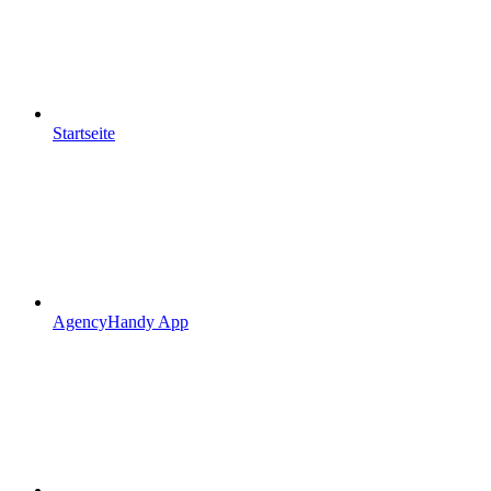
Startseite
AgencyHandy App