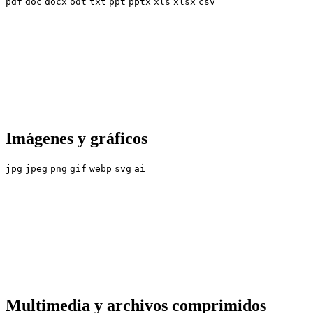
pdf
doc
docx
odt
txt
ppt
pptx
xls
xlsx
csv
Imágenes y gráficos
jpg
jpeg
png
gif
webp
svg
ai
Multimedia y archivos comprimidos