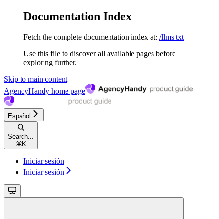
Documentation Index
Fetch the complete documentation index at:
/llms.txt
Use this file to discover all available pages before
exploring further.
Skip to main content
AgencyHandy
home page
Español
Search...
⌘
K
Iniciar sesión
Iniciar sesión