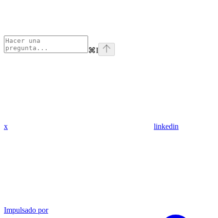
⌘
I
x
linkedin
Impulsado por