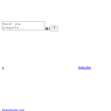
⌘
I
x
linkedin
Impulsado por