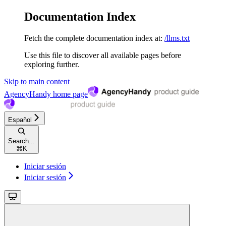
Documentation Index
Fetch the complete documentation index at:
/llms.txt
Use this file to discover all available pages before
exploring further.
Skip to main content
AgencyHandy
home page
Español
Search...
⌘
K
Iniciar sesión
Iniciar sesión