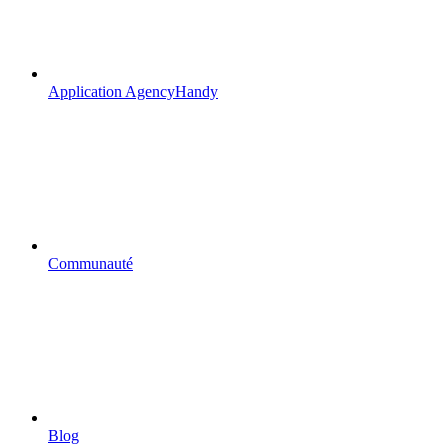
Application AgencyHandy
Communauté
Blog