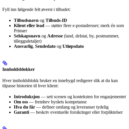
Fyll inn følgende felt øverst i tilbudet:
Tilbudsnavn
og
Tilbuds-ID
Klient eller lead
— støtter flere e-postadresser; merk én som
Primær
Selskapsnavn
og
Adresse
(land, delstat, by, postnummer,
tilleggsdetaljer)
Ansvarlig
,
Sendedato
og
Utløpsdato
Innholdsblokker
Hver innholdsblokk bruker en innebygd redigerer slik at du kan
tilpasse historien til hver klient:
Introduksjon
— sett scenen og konteksten for engasjementet
Om oss
— fremhev byråets kompetanse
Hva du får
— definer omfang og leveranser tydelig
Garanti
— beskriv eventuelle forsikringer eller forpliktelser