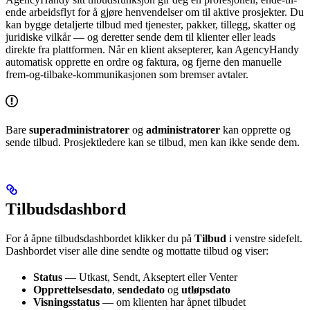
ende arbeidsflyt for å gjøre henvendelser om til aktive prosjekter. Du
kan bygge detaljerte tilbud med tjenester, pakker, tillegg, skatter og
juridiske vilkår — og deretter sende dem til klienter eller leads
direkte fra plattformen. Når en klient aksepterer, kan AgencyHandy
automatisk opprette en ordre og faktura, og fjerne den manuelle
frem-og-tilbake-kommunikasjonen som bremser avtaler.
Bare
superadministratorer
og
administratorer
kan opprette og
sende tilbud. Prosjektledere kan se tilbud, men kan ikke sende dem.
Tilbudsdashbord
For å åpne tilbudsdashbordet klikker du på
Tilbud
i venstre sidefelt.
Dashbordet viser alle dine sendte og mottatte tilbud og viser:
Status
— Utkast, Sendt, Akseptert eller Venter
Opprettelsesdato
,
sendedato
og
utløpsdato
Visningsstatus
— om klienten har åpnet tilbudet