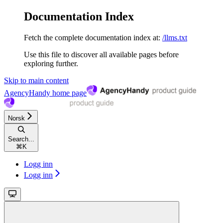
Documentation Index
Fetch the complete documentation index at:
/llms.txt
Use this file to discover all available pages before
exploring further.
Skip to main content
AgencyHandy
home page
Norsk
Search...
⌘
K
Logg inn
Logg inn