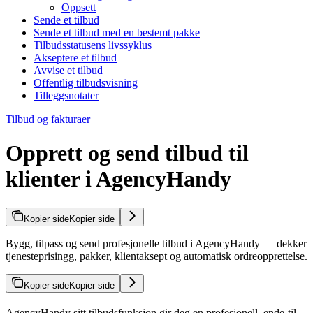
Oppsett
Sende et tilbud
Sende et tilbud med en bestemt pakke
Tilbudsstatusens livssyklus
Akseptere et tilbud
Avvise et tilbud
Offentlig tilbudsvisning
Tilleggsnotater
Tilbud og fakturaer
Opprett og send tilbud til
klienter i AgencyHandy
Kopier side
Kopier side
Bygg, tilpass og send profesjonelle tilbud i AgencyHandy — dekker
tjenesteprisingg, pakker, klientaksept og automatisk ordreopprettelse.
Kopier side
Kopier side
AgencyHandy sitt tilbudsfunksjon gir deg en profesjonell, ende-til-