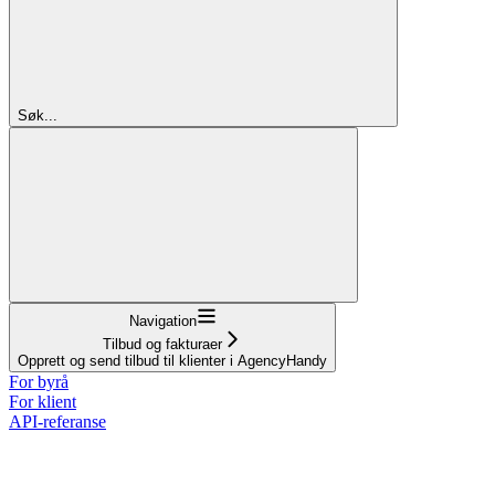
Søk...
Navigation
Tilbud og fakturaer
Opprett og send tilbud til klienter i AgencyHandy
For byrå
For klient
API-referanse