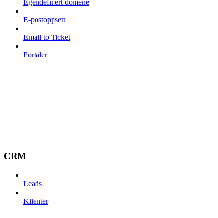
Egendefinert domene
E-postoppsett
Email to Ticket
Portaler
CRM
Leads
Klienter