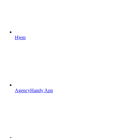
Hjem
AgencyHandy App