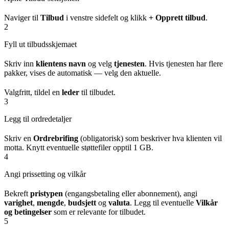
Naviger til
Tilbud
i venstre sidefelt og klikk
+ Opprett tilbud
.
2
Fyll ut tilbudsskjemaet
Skriv inn
klientens navn
og velg
tjenesten
. Hvis tjenesten har flere
pakker, vises de automatisk — velg den aktuelle.
Valgfritt, tildel en
leder
til tilbudet.
3
Legg til ordredetaljer
Skriv en
Ordrebrifing
(obligatorisk) som beskriver hva klienten vil
motta. Knytt eventuelle støttefiler opptil 1 GB.
4
Angi prissetting og vilkår
Bekreft
pristypen
(engangsbetaling eller abonnement), angi
varighet
,
mengde
,
budsjett
og
valuta
. Legg til eventuelle
Vilkår
og betingelser
som er relevante for tilbudet.
5