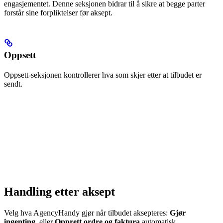
engasjementet. Denne seksjonen bidrar til å sikre at begge parter
forstår sine forpliktelser før aksept.
Oppsett
Oppsett-seksjonen kontrollerer hva som skjer etter at tilbudet er
sendt.
Handling etter aksept
Velg hva AgencyHandy gjør når tilbudet aksepteres:
Gjør
ingenting
, eller
Opprett ordre og faktura
automatisk.