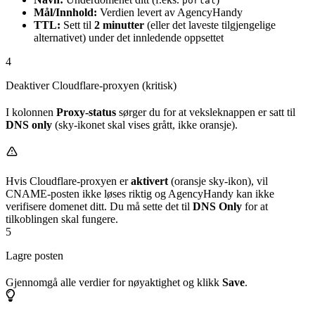
portal
Mål/Innhold:
Verdien levert av AgencyHandy
TTL:
Sett til
2 minutter
(eller det laveste tilgjengelige
alternativet) under det innledende oppsettet
4
Deaktiver Cloudflare-proxyen (kritisk)
I kolonnen
Proxy-status
sørger du for at veksleknappen er satt til
DNS only
(sky-ikonet skal vises grått, ikke oransje).
Hvis Cloudflare-proxyen er
aktivert
(oransje sky-ikon), vil
CNAME-posten ikke løses riktig og AgencyHandy kan ikke
verifisere domenet ditt. Du må sette det til
DNS Only
for at
tilkoblingen skal fungere.
5
Lagre posten
Gjennomgå alle verdier for nøyaktighet og klikk
Save
.