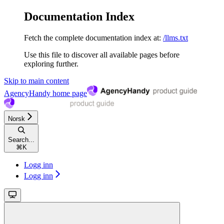
Documentation Index
Fetch the complete documentation index at:
/llms.txt
Use this file to discover all available pages before
exploring further.
Skip to main content
AgencyHandy
home page
Norsk
Search...
⌘
K
Logg inn
Logg inn