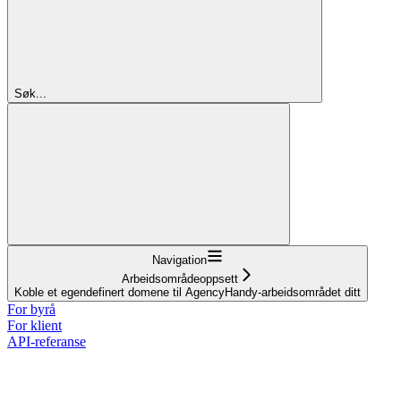
Søk...
Navigation
Arbeidsområdeoppsett
Koble et egendefinert domene til AgencyHandy-arbeidsområdet ditt
For byrå
For klient
API-referanse