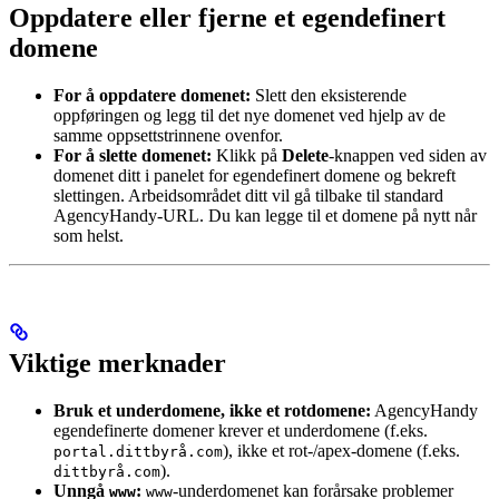
Oppdatere eller fjerne et egendefinert
domene
For å oppdatere domenet:
Slett den eksisterende
oppføringen og legg til det nye domenet ved hjelp av de
samme oppsettstrinnene ovenfor.
For å slette domenet:
Klikk på
Delete
-knappen ved siden av
domenet ditt i panelet for egendefinert domene og bekreft
slettingen. Arbeidsområdet ditt vil gå tilbake til standard
AgencyHandy-URL. Du kan legge til et domene på nytt når
som helst.
Viktige merknader
Bruk et underdomene, ikke et rotdomene:
AgencyHandy
egendefinerte domener krever et underdomene (f.eks.
), ikke et rot-/apex-domene (f.eks.
portal.dittbyrå.com
).
dittbyrå.com
Unngå
:
-underdomenet kan forårsake problemer
www
www