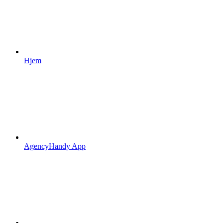
Hjem
AgencyHandy App