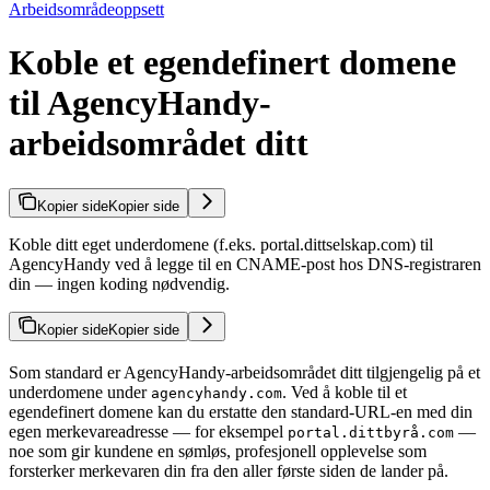
Arbeidsområdeoppsett
Koble et egendefinert domene
til AgencyHandy-
arbeidsområdet ditt
Kopier side
Kopier side
Koble ditt eget underdomene (f.eks. portal.dittselskap.com) til
AgencyHandy ved å legge til en CNAME-post hos DNS-registraren
din — ingen koding nødvendig.
Kopier side
Kopier side
Som standard er AgencyHandy-arbeidsområdet ditt tilgjengelig på et
underdomene under
. Ved å koble til et
agencyhandy.com
egendefinert domene kan du erstatte den standard-URL-en med din
egen merkevareadresse — for eksempel
—
portal.dittbyrå.com
noe som gir kundene en sømløs, profesjonell opplevelse som
forsterker merkevaren din fra den aller første siden de lander på.