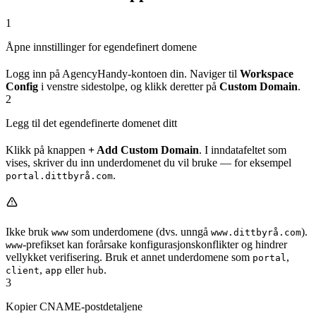
1
Åpne innstillinger for egendefinert domene
Logg inn på AgencyHandy-kontoen din. Naviger til
Workspace
Config
i venstre sidestolpe, og klikk deretter på
Custom Domain
.
2
Legg til det egendefinerte domenet ditt
Klikk på knappen
+ Add Custom Domain
. I inndatafeltet som
vises, skriver du inn underdomenet du vil bruke — for eksempel
.
portal.dittbyrå.com
Ikke bruk
som underdomene (dvs. unngå
).
www
www.dittbyrå.com
-prefikset kan forårsake konfigurasjonskonflikter og hindrer
www
vellykket verifisering. Bruk et annet underdomene som
,
portal
,
eller
.
client
app
hub
3
Kopier CNAME-postdetaljene