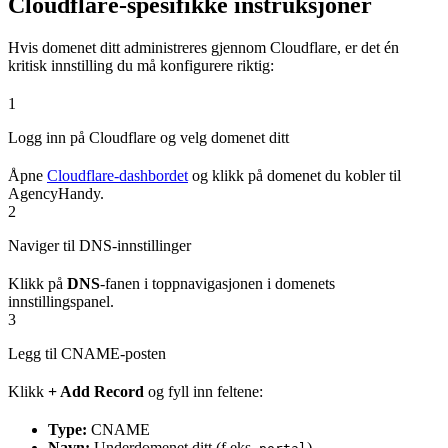
Cloudflare-spesifikke instruksjoner
Hvis domenet ditt administreres gjennom Cloudflare, er det én
kritisk innstilling du må konfigurere riktig:
1
Logg inn på Cloudflare og velg domenet ditt
Åpne
Cloudflare-dashbordet
og klikk på domenet du kobler til
AgencyHandy.
2
Naviger til DNS-innstillinger
Klikk på
DNS
-fanen i toppnavigasjonen i domenets
innstillingspanel.
3
Legg til CNAME-posten
Klikk
+ Add Record
og fyll inn feltene:
Type:
CNAME
Navn:
Underdomenet ditt (f.eks.
)