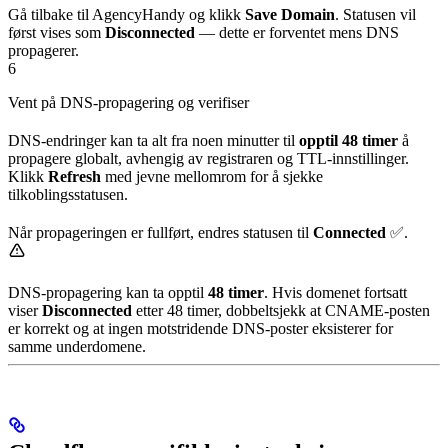
Gå tilbake til AgencyHandy og klikk
Save Domain
. Statusen vil
først vises som
Disconnected
— dette er forventet mens DNS
propagerer.
6
Vent på DNS-propagering og verifiser
DNS-endringer kan ta alt fra noen minutter til
opptil 48 timer
å
propagere globalt, avhengig av registraren og TTL-innstillinger.
Klikk
Refresh
med jevne mellomrom for å sjekke
tilkoblingsstatusen.
Når propageringen er fullført, endres statusen til
Connected
✅.
DNS-propagering kan ta opptil
48 timer
. Hvis domenet fortsatt
viser
Disconnected
etter 48 timer, dobbeltsjekk at CNAME-posten
er korrekt og at ingen motstridende DNS-poster eksisterer for
samme underdomene.