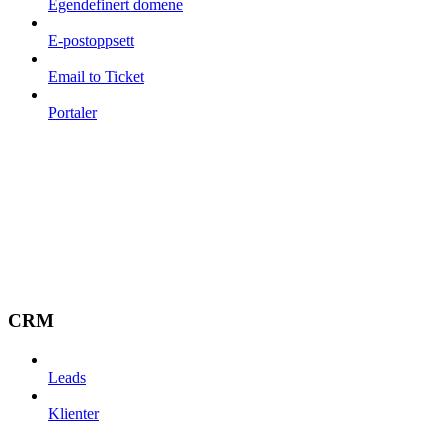
Egendefinert domene
E-postoppsett
Email to Ticket
Portaler
CRM
Leads
Klienter