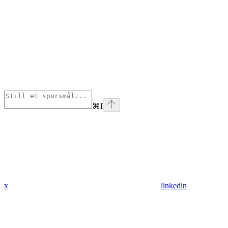
⌘
I
x
linkedin