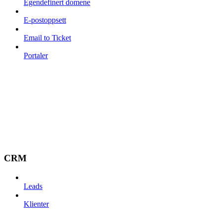
Egendefinert domene
E-postoppsett
Email to Ticket
Portaler
CRM
Leads
Klienter