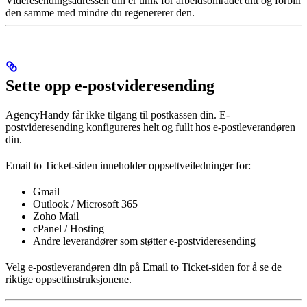
Videresendingsadressen din er unik for arbeidsområdet ditt og forblir
den samme med mindre du regenererer den.
Sette opp e-postvideresending
AgencyHandy får ikke tilgang til postkassen din. E-
postvideresending konfigureres helt og fullt hos e-postleverandøren
din.
Email to Ticket-siden inneholder oppsettveiledninger for:
Gmail
Outlook / Microsoft 365
Zoho Mail
cPanel / Hosting
Andre leverandører som støtter e-postvideresending
Velg e-postleverandøren din på Email to Ticket-siden for å se de
riktige oppsettinstruksjonene.