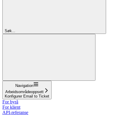
Søk...
Navigation
Arbeidsområdeoppsett
Konfigurer Email to Ticket
For byrå
For klient
API-referanse