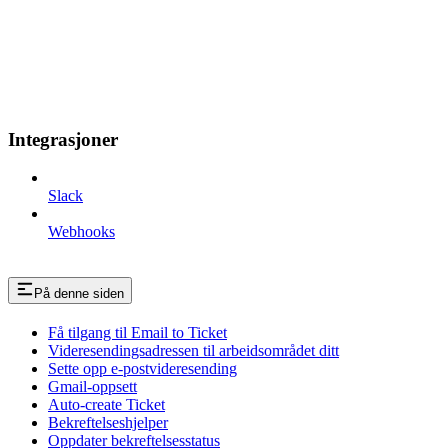
Integrasjoner
Slack
Webhooks
På denne siden
Få tilgang til Email to Ticket
Videresendingsadressen til arbeidsområdet ditt
Sette opp e-postvideresending
Gmail-oppsett
Auto-create Ticket
Bekreftelseshjelper
Oppdater bekreftelsesstatus