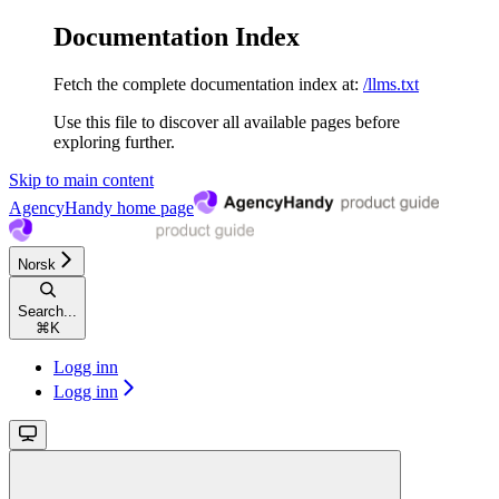
Documentation Index
Fetch the complete documentation index at:
/llms.txt
Use this file to discover all available pages before
exploring further.
Skip to main content
AgencyHandy
home page
Norsk
Search...
⌘
K
Logg inn
Logg inn