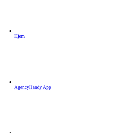
Hjem
AgencyHandy App